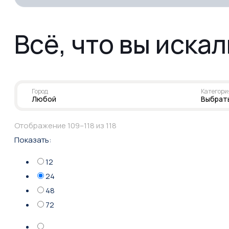
Всё, что вы иска
Город
Категори
Любой
Выбрат
Сортировка:
Отображение 109–118 из 118
самые
Показать:
недавние
12
24
48
72