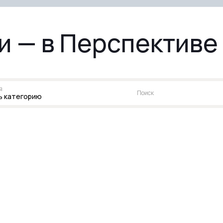
ли — в Перспективе
я
Поиск
ь категорию