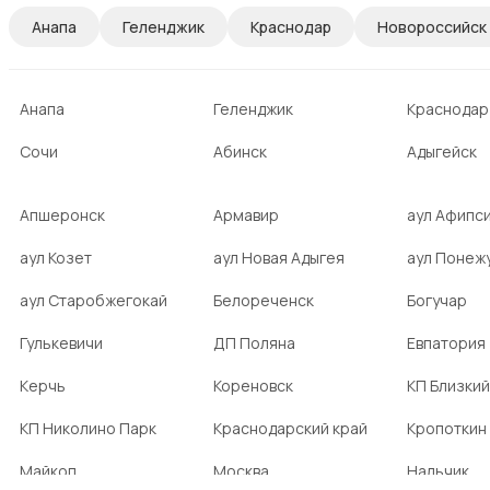
Анапа
Геленджик
Краснодар
Новороссийск
Анапа
Геленджик
Краснодар
Сочи
Абинск
Адыгейск
Апшеронск
Армавир
аул Афипс
аул Козет
аул Новая Адыгея
аул Понеж
аул Старобжегокай
Белореченск
Богучар
Гулькевичи
ДП Поляна
Евпатория
Керчь
Кореновск
КП Близкий
КП Николино Парк
Краснодарский край
Кропоткин
Майкоп
Москва
Нальчик