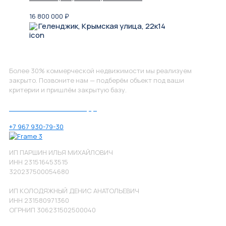
16 800 000
₽
Геленджик, Крымская улица, 22к14
Не нашли, что искали?
Более 30% коммерческой недвижимости мы реализуем
закрыто. Позвоните нам — подберём объект под ваши
критерии и пришлём закрытую базу.
Позвоните нам по номеру:
+7 967 930-79-30
ИП ПАРШИН ИЛЬЯ МИХАЙЛОВИЧ
ИНН 231516453515
320237500054680
ИП КОЛОДЯЖНЫЙ ДЕНИС АНАТОЛЬЕВИЧ
ИНН 231580971360
ОГРНИП 306231502500040