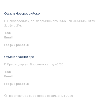
Офис в Новороссийске
Г. Новороссийск, пр. Дзержинского, 156а, бц «Южный», этаж
2, офис 214.
Тел:
+7 967 930-79-30
Email:
info@perspektiva.vip
График работы:
Понедельник-Пятница: 9:00-18.00
Офис в Краснодаре
Г. Краснодар, ул. Воронежская, д. 47/35
Тел:
+7 967 930-79-30
Email:
krasnodar@perspektiva.vip
График работы:
Понедельник-Пятница: 9:00-18.00
© Перспектива | Все права защищены | 2026