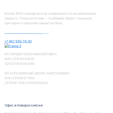
Не нашли, что искали?
Более 30% коммерческой недвижимости мы реализуем
закрыто. Позвоните нам — подберём объект под ваши
критерии и пришлём закрытую базу.
Позвоните нам по номеру:
+7 967 930-79-30
ИП ПАРШИН ИЛЬЯ МИХАЙЛОВИЧ
ИНН 231516453515
320237500054680
ИП КОЛОДЯЖНЫЙ ДЕНИС АНАТОЛЬЕВИЧ
ИНН 231580971360
ОГРНИП 306231502500040
Офис в Новороссийске