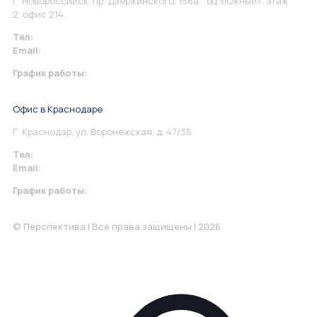
Г. Новороссийск, пр. Дзержинского, 156а, бц «Южный», этаж
2, офис 214.
Тел:
+7 967 930-79-30
Email:
info@perspektiva.vip
График работы:
Понедельник-Пятница: 9:00-18.00
Офис в Краснодаре
Г. Краснодар, ул. Воронежская, д. 47/35
Тел:
+7 967 930-79-30
Email:
krasnodar@perspektiva.vip
График работы:
Понедельник-Пятница: 9:00-18.00
© Перспектива | Все права защищены | 2026