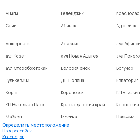
Анапа
Геленджик
Краснодар
Сочи
Абинск
Адыгейск
Апшеронск
Армавир
аул Афипс
аул Козет
аул Новая Адыгея
аул Понеж
аул Старобжегокай
Белореченск
Богучар
Гулькевичи
ДП Поляна
Евпатория
Керчь
Кореновск
КП Близкий
КП Николино Парк
Краснодарский край
Кропоткин
Майкоп
Москва
Нальчик
Определить местоположение
НСТ Ромашка-2
посёлок Агроном
посёлок Б
Новороссийск
Краснодар