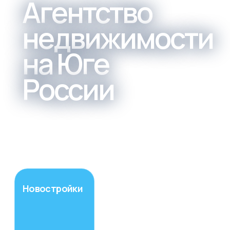
Агентство
недвижимости
на Юге
России
Группа компаний «Перспектива» -
агентство недвижимости на Юге
России с 18-летней историей развития.
Новостройки
Жилая
Коммерче