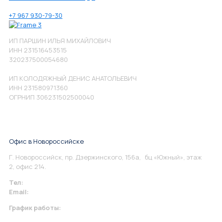
+7 967 930-79-30
ИП ПАРШИН ИЛЬЯ МИХАЙЛОВИЧ
ИНН 231516453515
320237500054680
ИП КОЛОДЯЖНЫЙ ДЕНИС АНАТОЛЬЕВИЧ
ИНН 231580971360
ОГРНИП 306231502500040
Офис в Новороссийске
Г. Новороссийск, пр. Дзержинского, 156а, бц «Южный», этаж
2, офис 214.
Тел:
+7 967 930-79-30
Email:
info@perspektiva.vip
График работы:
Понедельник-Пятница: 9:00-18.00