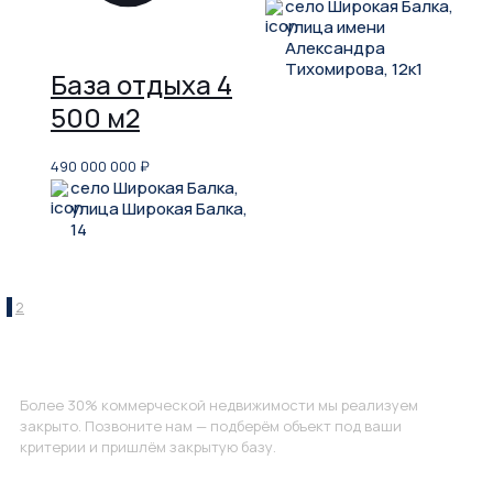
село Широкая Балка,
улица имени
Александра
Тихомирова, 12к1
База отдыха 4
500 м2
490 000 000
₽
село Широкая Балка,
улица Широкая Балка,
14
1
2
Не нашли, что искали?
Более 30% коммерческой недвижимости мы реализуем
закрыто. Позвоните нам — подберём объект под ваши
критерии и пришлём закрытую базу.
Позвоните нам по номеру: