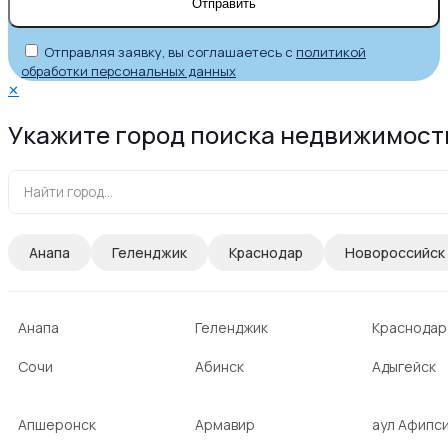
Отправляя заявку, вы соглашаетесь с
политикой
обработки персональных данных
✕
Укажите город поиска недвижимост
Анапа
Геленджик
Краснодар
Новороссийск
Анапа
Геленджик
Краснодар
Сочи
Абинск
Адыгейск
Апшеронск
Армавир
аул Афипс