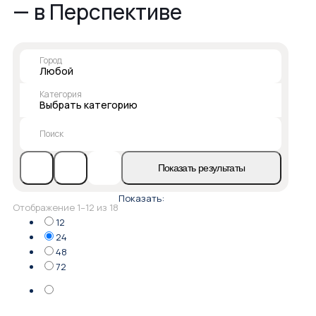
— в Перспективе
Город
Любой
Категория
Выбрать категорию
Поиск
Показать результаты
Показать:
Сортировка:
Отображение 1–12 из 18
самые
12
недавние
24
48
72