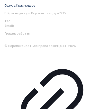
Офис в Краснодаре
Г. Краснодар, ул. Воронежская, д. 47/35
Тел:
+7 967 930-79-30
Email:
krasnodar@perspektiva.vip
График работы:
Понедельник-Пятница: 9:00-18.00
© Перспектива | Все права защищены | 2026