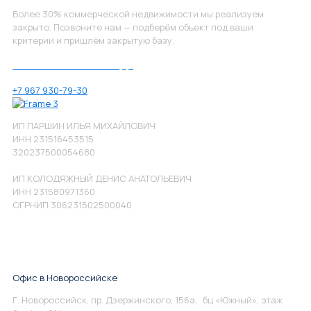
Более 30% коммерческой недвижимости мы реализуем
закрыто. Позвоните нам — подберём объект под ваши
критерии и пришлём закрытую базу.
Позвоните нам по номеру:
+7 967 930-79-30
ИП ПАРШИН ИЛЬЯ МИХАЙЛОВИЧ
ИНН 231516453515
320237500054680
ИП КОЛОДЯЖНЫЙ ДЕНИС АНАТОЛЬЕВИЧ
ИНН 231580971360
ОГРНИП 306231502500040
Офис в Новороссийске
Г. Новороссийск, пр. Дзержинского, 156а, бц «Южный», этаж