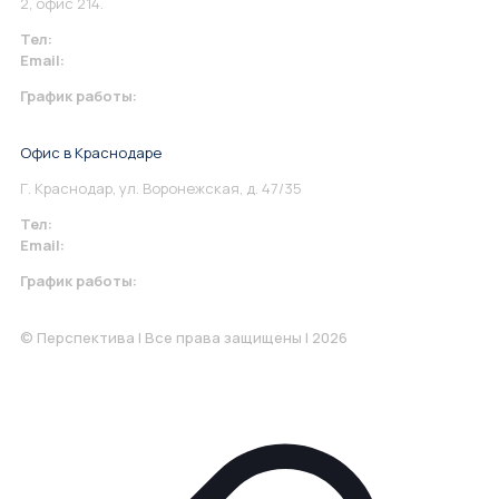
2, офис 214.
Тел:
+7 967 930-79-30
Email:
info@perspektiva.vip
График работы:
Понедельник-Пятница: 9:00-18.00
Офис в Краснодаре
Г. Краснодар, ул. Воронежская, д. 47/35
Тел:
+7 967 930-79-30
Email:
krasnodar@perspektiva.vip
График работы:
Понедельник-Пятница: 9:00-18.00
© Перспектива | Все права защищены | 2026