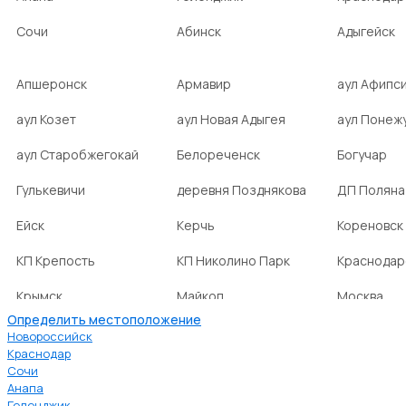
Сочи
Абинск
Адыгейск
Апшеронск
Армавир
аул Афипс
аул Козет
аул Новая Адыгея
аул Понеж
аул Старобжегокай
Белореченск
Богучар
Гулькевичи
деревня Позднякова
ДП Поляна
Ейск
Керчь
Кореновск
КП Крепость
КП Николино Парк
Краснодар
Крымск
Майкоп
Москва
Определить местоположение
Новокубанск
НСТ Ромашка-2
посёлок А
Новороссийск
Краснодар
посёлок
посёлок Веселовка
посёлок В
Сочи
Верхнебаканский
Анапа
Геленджик