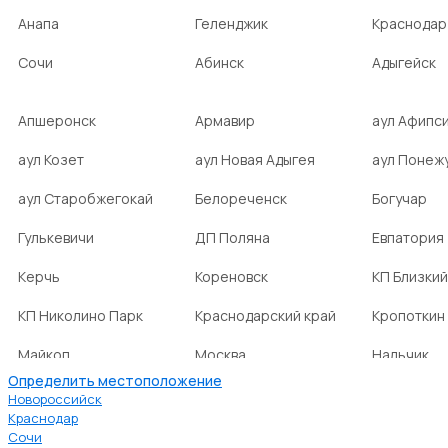
Анапа
Геленджик
Краснодар
Сочи
Абинск
Адыгейск
Апшеронск
Армавир
аул Афипс
аул Козет
аул Новая Адыгея
аул Понеж
аул Старобжегокай
Белореченск
Богучар
Гулькевичи
ДП Поляна
Евпатория
Керчь
Кореновск
КП Близкий
КП Николино Парк
Краснодарский край
Кропоткин
Майкоп
Москва
Нальчик
Определить местоположение
НСТ Ромашка-2
посёлок Агроном
посёлок Б
Новороссийск
Краснодар
Сочи