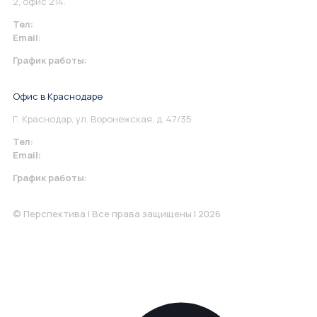
2, офис 214.
Тел:
+7 967 930-79-30
Email:
info@perspektiva.vip
График работы:
Понедельник-Пятница: 9:00-18.00
Офис в Краснодаре
Г. Краснодар, ул. Воронежская, д. 47/35
Тел:
+7 967 930-79-30
Email:
krasnodar@perspektiva.vip
График работы:
Понедельник-Пятница: 9:00-18.00
© Перспектива | Все права защищены | 2026