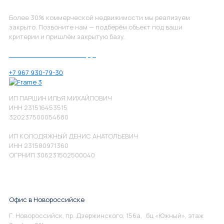
Более 30% коммерческой недвижимости мы реализуем
закрыто. Позвоните нам — подберём объект под ваши
критерии и пришлём закрытую базу.
Позвоните нам по номеру:
+7 967 930-79-30
ИП ПАРШИН ИЛЬЯ МИХАЙЛОВИЧ
ИНН 231516453515
320237500054680
ИП КОЛОДЯЖНЫЙ ДЕНИС АНАТОЛЬЕВИЧ
ИНН 231580971360
ОГРНИП 306231502500040
Офис в Новороссийске
Г. Новороссийск, пр. Дзержинского, 156а, бц «Южный», этаж