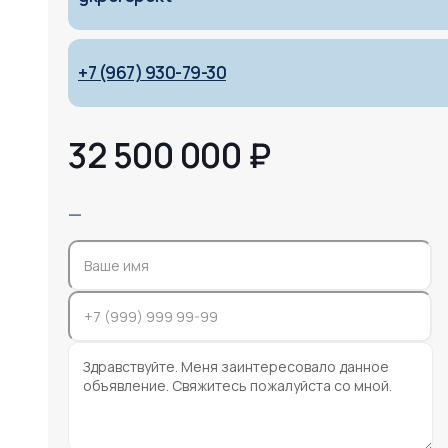
+7 (967) 930-79-30
32 500 000
₽
—