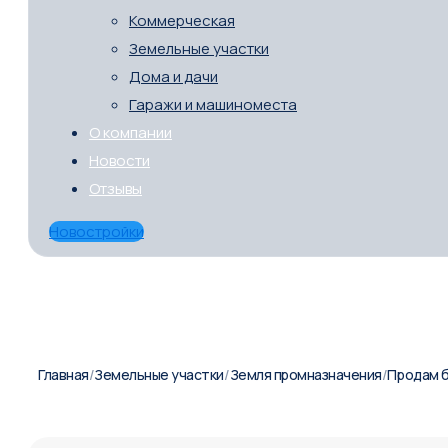
Коммерческая
Земельные участки
Дома и дачи
Гаражи и машиноместа
О компании
Новости
Отзывы
Новостройки
Главная
/
Земельные участки
/
Земля промназначения
/
Продам б