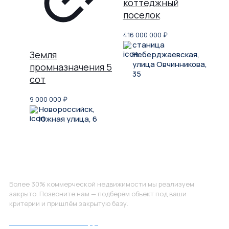
коттеджный
поселок
416 000 000
₽
станица
Земля
Неберджаевская,
улица Овчинникова,
промназначения 5
35
сот
9 000 000
₽
Новороссийск,
Южная улица, 6
Не нашли, что искали?
Более 30% коммерческой недвижимости мы реализуем
закрыто. Позвоните нам — подберём объект под ваши
критерии и пришлём закрытую базу.
Позвоните нам по номеру: