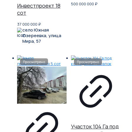
500 000 000
₽
Инвестпроект 18
сот
37 000 000
₽
село Южная
Озереевка, улица
Мира, 57
Участок 104 Га под