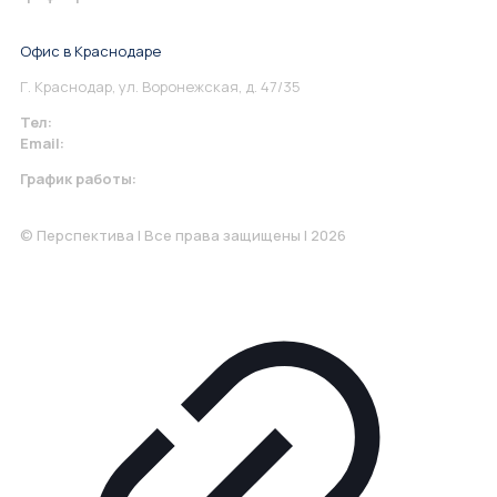
Понедельник-Пятница: 9:00-18.00
Офис в Краснодаре
Г. Краснодар, ул. Воронежская, д. 47/35
Тел:
+7 967 930-79-30
Email:
krasnodar@perspektiva.vip
График работы:
Понедельник-Пятница: 9:00-18.00
© Перспектива | Все права защищены | 2026