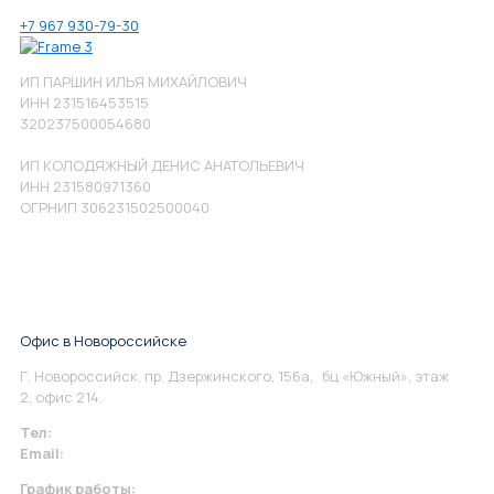
+7 967 930-79-30
ИП ПАРШИН ИЛЬЯ МИХАЙЛОВИЧ
ИНН 231516453515
320237500054680
ИП КОЛОДЯЖНЫЙ ДЕНИС АНАТОЛЬЕВИЧ
ИНН 231580971360
ОГРНИП 306231502500040
Офис в Новороссийске
Г. Новороссийск, пр. Дзержинского, 156а, бц «Южный», этаж
2, офис 214.
Тел:
+7 967 930-79-30
Email:
info@perspektiva.vip
График работы: