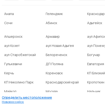
Анапа
Геленджик
Краснодар
Сочи
Абинск
Адыгейск
Апшеронск
Армавир
аул Афипс
аул Козет
аул Новая Адыгея
аул Понеж
аул Старобжегокай
Белореченск
Богучар
Гулькевичи
ДП Поляна
Евпатория
Керчь
Кореновск
КП Близкий
КП Николино Парк
Краснодарский край
Кропоткин
Майкоп
Москва
Нальчик
Определить местоположение
НСТ Ромашка-2
посёлок Агроном
посёлок Б
Новороссийск