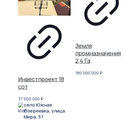
Земля
промназначения
2,4 Га
180 000 000
₽
Инвестпроект 18
сот
37 000 000
₽
село Южная
Озереевка, улица
Мира, 57