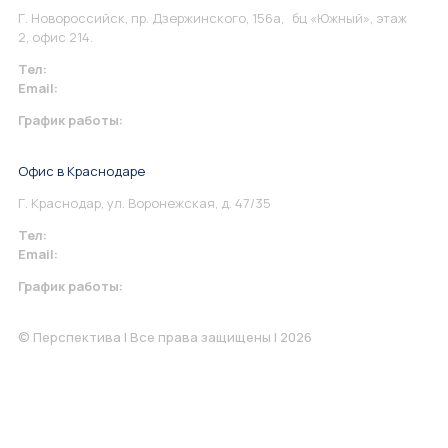
Г. Новороссийск, пр. Дзержинского, 156а, бц «Южный», этаж
2, офис 214.
Тел:
+7 967 930-79-30
Email:
info@perspektiva.vip
График работы:
Понедельник-Пятница: 9:00-18.00
Офис в Краснодаре
Г. Краснодар, ул. Воронежская, д. 47/35
Тел:
+7 967 930-79-30
Email:
krasnodar@perspektiva.vip
График работы:
Понедельник-Пятница: 9:00-18.00
© Перспектива | Все права защищены | 2026