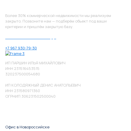
Не нашли, что искали?
Более 30% коммерческой недвижимости мы реализуем
закрыто. Позвоните нам — подберём объект под ваши
критерии и пришлём закрытую базу.
Позвоните нам по номеру:
+7 967 930-79-30
ИП ПАРШИН ИЛЬЯ МИХАЙЛОВИЧ
ИНН 231516453515
320237500054680
ИП КОЛОДЯЖНЫЙ ДЕНИС АНАТОЛЬЕВИЧ
ИНН 231580971360
ОГРНИП 306231502500040
Офис в Новороссийске