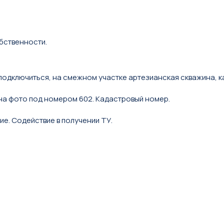
бственности.
подключиться, на смежном участке артезианская скважина, 
— на фото под номером 602. Кадастровый номер.
е. Содействие в получении ТУ.