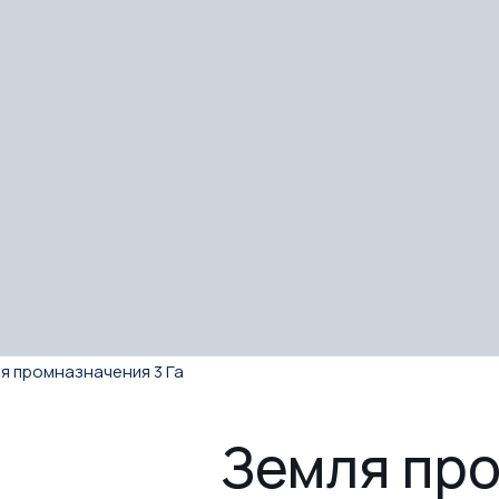
я промназначения 3 Га
Земля пр