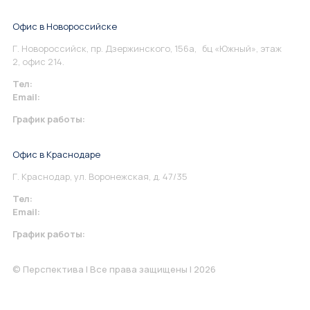
Офис в Новороссийске
Г. Новороссийск, пр. Дзержинского, 156а, бц «Южный», этаж
2, офис 214.
Тел:
+7 967 930-79-30
Email:
info@perspektiva.vip
График работы:
Понедельник-Пятница: 9:00-18.00
Офис в Краснодаре
Г. Краснодар, ул. Воронежская, д. 47/35
Тел:
+7 967 930-79-30
Email:
krasnodar@perspektiva.vip
График работы:
Понедельник-Пятница: 9:00-18.00
© Перспектива | Все права защищены | 2026