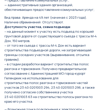
— предоставление коммунальных услуг;
— административные здания организаций,
обеспечивающих предоставление коммунальных услуг;
Вид права: Аренда на 49 лет (начиная с 2023 года).
Наличие обременений: Отсутствуют.
Доступность участка, схема подъезда:
– на данный момент к участку есть подъезд по хорошей
грунтовой дороге от существующего съезда с трассы М-4
Дон, 150 метров.
– от того же съезда с трассы М-4 Дон есть вариант
строительства подъездной дороги, не затрагивающей
границы соседних участков (выравнивание, отсыпка
гравием).
– в стадии разработки вариант строительства полос
разгона и торможения. Получено предварительное
согласование с Администрацией МО город-курорт
Геленджик на использование для
строительства полос разгона и торможения частей
участков 23:40:0201003:294, 23:40:0201003:296, а также
получено согласие собственника участка
23:40:0201003:63 на строительство полосы разгона по
краю его участка.
— Возможная точка подключения к электросети –