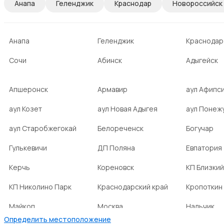
Анапа
Геленджик
Краснодар
Новороссийск
Анапа
Геленджик
Краснодар
Сочи
Абинск
Адыгейск
Апшеронск
Армавир
аул Афипс
аул Козет
аул Новая Адыгея
аул Понеж
аул Старобжегокай
Белореченск
Богучар
Гулькевичи
ДП Поляна
Евпатория
Керчь
Кореновск
КП Близкий
КП Николино Парк
Краснодарский край
Кропоткин
Майкоп
Москва
Нальчик
Определить местоположение