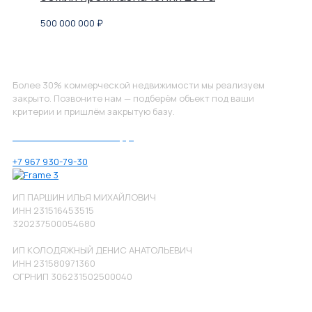
500 000 000
₽
Не нашли, что искали?
Более 30% коммерческой недвижимости мы реализуем
закрыто. Позвоните нам — подберём объект под ваши
критерии и пришлём закрытую базу.
Позвоните нам по номеру:
+7 967 930-79-30
ИП ПАРШИН ИЛЬЯ МИХАЙЛОВИЧ
ИНН 231516453515
320237500054680
ИП КОЛОДЯЖНЫЙ ДЕНИС АНАТОЛЬЕВИЧ
ИНН 231580971360
ОГРНИП 306231502500040