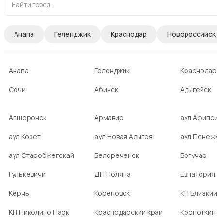
Анапа
Геленджик
Краснодар
Новороссийск
Анапа
Геленджик
Краснодар
Сочи
Абинск
Адыгейск
Апшеронск
Армавир
аул Афипс
аул Козет
аул Новая Адыгея
аул Понеж
аул Старобжегокай
Белореченск
Богучар
Гулькевичи
ДП Поляна
Евпатория
Керчь
Кореновск
КП Близкий
КП Николино Парк
Краснодарский край
Кропоткин