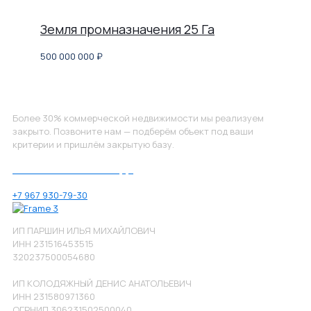
Земля промназначения 25 Га
500 000 000
₽
Не нашли, что искали?
Более 30% коммерческой недвижимости мы реализуем
закрыто. Позвоните нам — подберём объект под ваши
критерии и пришлём закрытую базу.
Позвоните нам по номеру:
+7 967 930-79-30
ИП ПАРШИН ИЛЬЯ МИХАЙЛОВИЧ
ИНН 231516453515
320237500054680
ИП КОЛОДЯЖНЫЙ ДЕНИС АНАТОЛЬЕВИЧ
ИНН 231580971360
ОГРНИП 306231502500040