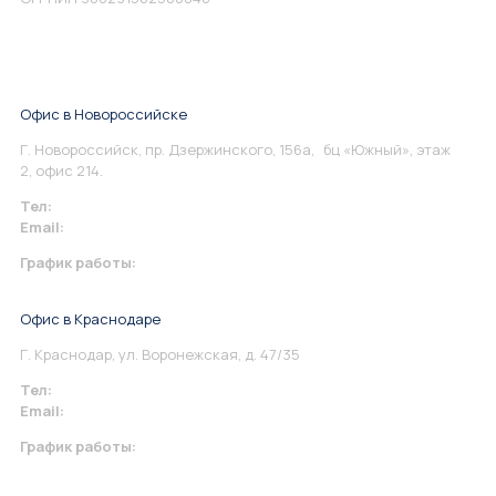
Офис в Новороссийске
Г. Новороссийск, пр. Дзержинского, 156а, бц «Южный», этаж
2, офис 214.
Тел:
+7 967 930-79-30
Email:
info@perspektiva.vip
График работы:
Понедельник-Пятница: 9:00-18.00
Офис в Краснодаре
Г. Краснодар, ул. Воронежская, д. 47/35
Тел:
+7 967 930-79-30
Email:
krasnodar@perspektiva.vip
График работы:
Понедельник-Пятница: 9:00-18.00