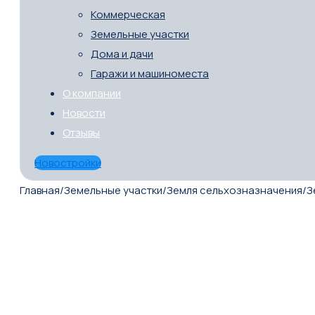
Коммерческая
Земельные участки
Дома и дачи
Гаражи и машиноместа
О компании
Новости
Отзывы
Новостройки
Главная
/
Земельные участки
/
Земля сельхозназначения
/
З