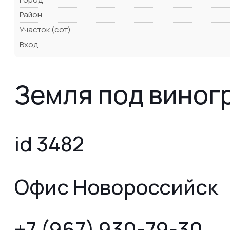
Район
Участок (сот)
Вход
Земля под виногр
id 3482
Офис Новороссийск
+7 (967) 930-79-30