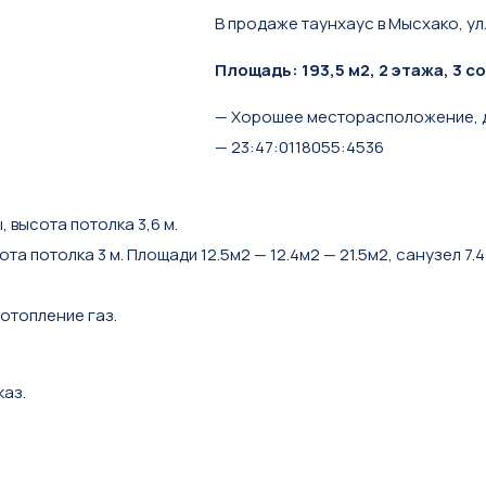
В продаже таунхаус в Мысхако, у
Площадь: 193,5 м2, 2 этажа, 3 с
— Хорошее месторасположение, до
— 23:47:0118055:4536
, высота потолка 3,6 м.
та потолка 3 м. Площади 12.5м2 — 12.4м2 — 21.5м2, санузел 7.4 
 отопление газ.
каз.