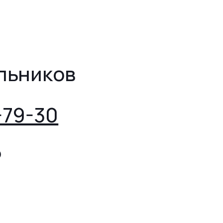
льников
-79-30
₽