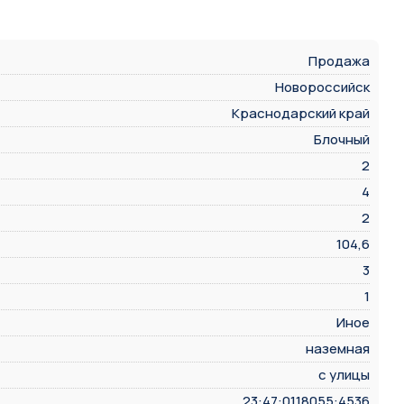
Продажа
Новороссийск
Краснодарский край
Блочный
2
4
2
104,6
3
1
Иное
наземная
с улицы
23:47:0118055:4536