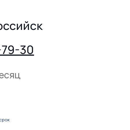
оссийск
-79-30
месяц
 срок