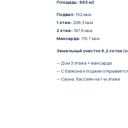
Площадь: 663 м2
Подвал:
152 кв.м.
1 этаж:
208,3 кв.м.
2 этаж:
187,6 кв.м.
Мансарда:
115,7 кв.м.
Земельный участок 6,2 сотки
(в
— Дом 3 этажа + мансарда
— С балкона и лоджии открываетс
— Сауна, бассейн на 1-м этаже