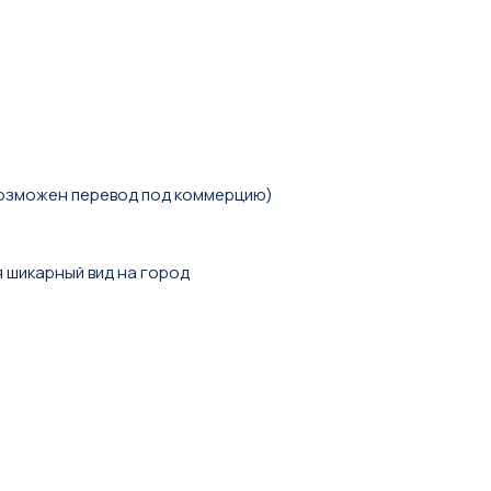
озможен перевод под коммерцию)
я шикарный вид на город