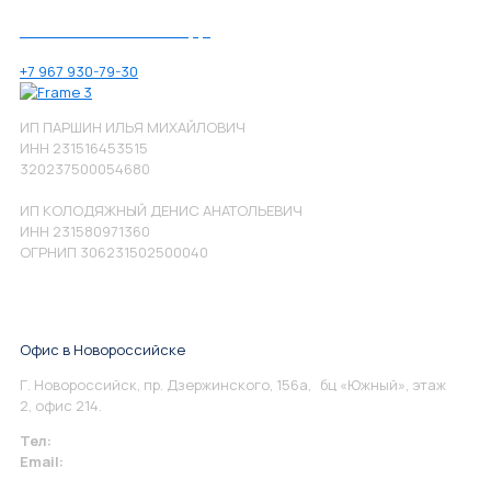
Позвоните нам по номеру:
+7 967 930-79-30
ИП ПАРШИН ИЛЬЯ МИХАЙЛОВИЧ
ИНН 231516453515
320237500054680
ИП КОЛОДЯЖНЫЙ ДЕНИС АНАТОЛЬЕВИЧ
ИНН 231580971360
ОГРНИП 306231502500040
Офис в Новороссийске
Г. Новороссийск, пр. Дзержинского, 156а, бц «Южный», этаж
2, офис 214.
Тел:
+7 967 930-79-30
Email:
info@perspektiva.vip