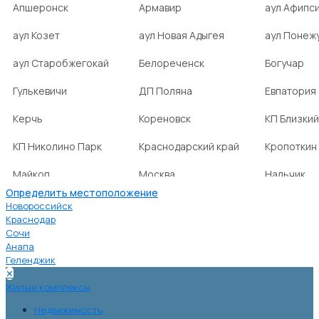
Апшеронск
Армавир
аул Афипс
аул Козет
аул Новая Адыгея
аул Понеж
аул Старобжегокай
Белореченск
Богучар
Гулькевичи
ДП Поляна
Евпатория
Керчь
Кореновск
КП Близкий
КП Николино Парк
Краснодарский край
Кропоткин
Майкоп
Москва
Нальчик
Определить местоположение
НСТ Ромашка-2
посёлок Агроном
посёлок Б
Новороссийск
Краснодар
Сочи
посёлок Веселовка
посёлок Волна
посёлок Г
Анапа
Нива
Геленджик
✕
посёлок городского
посёлок городского
посёлок г
Жилые комплексы
типа Ахтырский
типа Ильский
типа Мост
Недвижимость