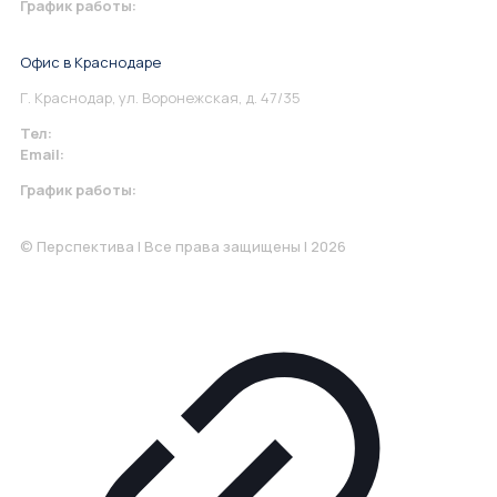
График работы:
Понедельник-Пятница: 9:00-18.00
Офис в Краснодаре
Г. Краснодар, ул. Воронежская, д. 47/35
Тел:
+7 967 930-79-30
Email:
krasnodar@perspektiva.vip
График работы:
Понедельник-Пятница: 9:00-18.00
© Перспектива | Все права защищены | 2026