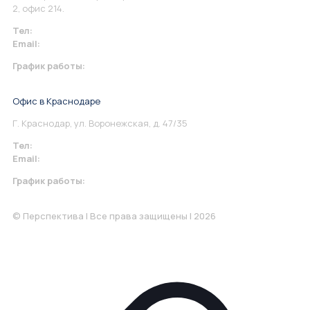
2, офис 214.
Тел:
+7 967 930-79-30
Email:
info@perspektiva.vip
График работы:
Понедельник-Пятница: 9:00-18.00
Офис в Краснодаре
Г. Краснодар, ул. Воронежская, д. 47/35
Тел:
+7 967 930-79-30
Email:
krasnodar@perspektiva.vip
График работы:
Понедельник-Пятница: 9:00-18.00
© Перспектива | Все права защищены | 2026