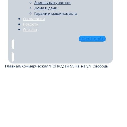
Земельные участки
Дома и дачи
Гаражи и машиноместа
О компании
Новости
Отзывы
Новостройки
Главная
/
Коммерческая
/
ПСН
/
Сдам 55 кв. на ул. Свободы