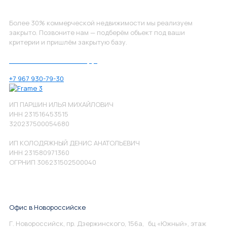
Не нашли, что искали?
Более 30% коммерческой недвижимости мы реализуем
закрыто. Позвоните нам — подберём объект под ваши
критерии и пришлём закрытую базу.
Позвоните нам по номеру:
+7 967 930-79-30
ИП ПАРШИН ИЛЬЯ МИХАЙЛОВИЧ
ИНН 231516453515
320237500054680
ИП КОЛОДЯЖНЫЙ ДЕНИС АНАТОЛЬЕВИЧ
ИНН 231580971360
ОГРНИП 306231502500040
Офис в Новороссийске
Г. Новороссийск, пр. Дзержинского, 156а, бц «Южный», этаж