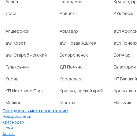
Анапа
Геленджик
Краснодар
Сочи
Абинск
Адыгейск
Апшеронск
Армавир
аул Афипс
аул Козет
аул Новая Адыгея
аул Понеж
аул Старобжегокай
Белореченск
Богучар
Гулькевичи
ДП Поляна
Евпатория
Керчь
Кореновск
КП Близкий
КП Николино Парк
Краснодарский край
Кропоткин
Майкоп
Москва
Нальчик
Определить местоположение
НСТ Ромашка-2
посёлок Агроном
посёлок Б
Новороссийск
Краснодар
Сочи
посёлок Веселовка
посёлок Волна
посёлок Г
Анапа