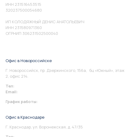
ИНН 231516453515
320237500054680
ИП КОЛОДЯЖНЫЙ ДЕНИС АНАТОЛЬЕВИЧ
ИНН 231580971360
ОГРНИП 306231502500040
Офис в Новороссийске
Г. Новороссийск, пр. Дзержинского, 156а, бц «Южный», этаж
2, офис 214.
Тел:
+7 967 930-79-30
Email:
info@perspektiva.vip
График работы:
Понедельник-Пятница: 9:00-18.00
Офис в Краснодаре
Г. Краснодар, ул. Воронежская, д. 47/35
Тел:
+7 967 930-79-30