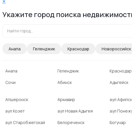
✕
Укажите город поиска недвижимост
Анапа
Геленджик
Краснодар
Новороссийск
Анапа
Геленджик
Краснодар
Сочи
Абинск
Адыгейск
Апшеронск
Армавир
аул Афипс
аул Козет
аул Новая Адыгея
аул Понеж
аул Старобжегокай
Белореченск
Богучар