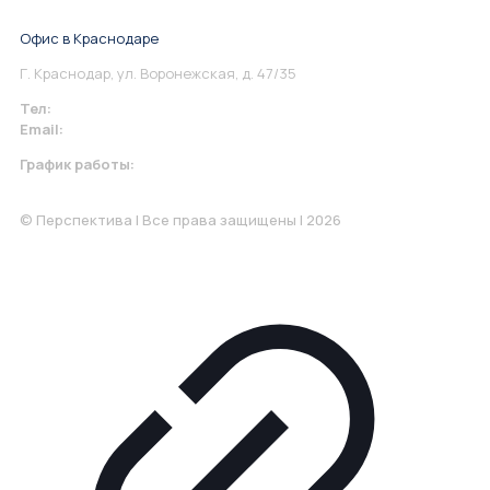
Понедельник-Пятница: 9:00-18.00
Офис в Краснодаре
Г. Краснодар, ул. Воронежская, д. 47/35
Тел:
+7 967 930-79-30
Email:
krasnodar@perspektiva.vip
График работы:
Понедельник-Пятница: 9:00-18.00
© Перспектива | Все права защищены | 2026