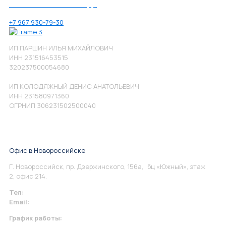
Позвоните нам по номеру:
+7 967 930-79-30
ИП ПАРШИН ИЛЬЯ МИХАЙЛОВИЧ
ИНН 231516453515
320237500054680
ИП КОЛОДЯЖНЫЙ ДЕНИС АНАТОЛЬЕВИЧ
ИНН 231580971360
ОГРНИП 306231502500040
Офис в Новороссийске
Г. Новороссийск, пр. Дзержинского, 156а, бц «Южный», этаж
2, офис 214.
Тел:
+7 967 930-79-30
Email:
info@perspektiva.vip
График работы: