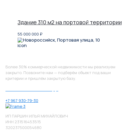
Здание 310 м2 на портовой территории
55 000 000
₽
Новороссийск, Портовая улица, 10
Не нашли, что искали?
Более 30% коммерческой недвижимости мы реализуем
закрыто. Позвоните нам — подберём объект под ваши
критерии и пришлём закрытую базу.
Позвоните нам по номеру:
+7 967 930-79-30
ИП ПАРШИН ИЛЬЯ МИХАЙЛОВИЧ
ИНН 231516453515
320237500054680