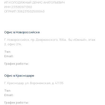
ИП КОЛОДЯЖНЫЙ ДЕНИС АНАТОЛЬЕВИЧ
ИНН 231580971360
ОГРНИП 306231502500040
Офис в Новороссийске
Г. Новороссийск, пр. Дзержинского, 156а, бц «Южный», этаж
2, офис 214.
Тел:
+7 967 930-79-30
Email:
info@perspektiva.vip
График работы:
Понедельник-Пятница: 9:00-18.00
Офис в Краснодаре
Г. Краснодар, ул. Воронежская, д. 47/35
Тел:
+7 967 930-79-30
Email:
krasnodar@perspektiva.vip
График работы: