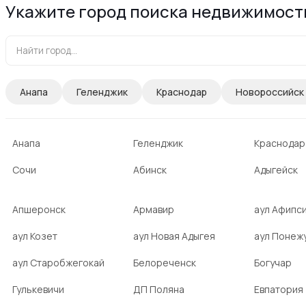
Укажите город поиска недвижимост
Анапа
Геленджик
Краснодар
Новороссийск
Анапа
Геленджик
Краснодар
Сочи
Абинск
Адыгейск
Апшеронск
Армавир
аул Афипс
аул Козет
аул Новая Адыгея
аул Понеж
аул Старобжегокай
Белореченск
Богучар
Гулькевичи
ДП Поляна
Евпатория