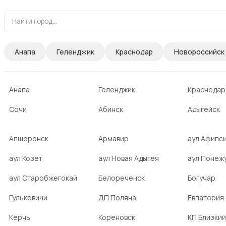
Анапа
Геленджик
Краснодар
Новороссийск
Анапа
Геленджик
Краснодар
Сочи
Абинск
Адыгейск
Апшеронск
Армавир
аул Афипс
аул Козет
аул Новая Адыгея
аул Понеж
аул Старобжегокай
Белореченск
Богучар
Гулькевичи
ДП Поляна
Евпатория
Керчь
Кореновск
КП Близкий