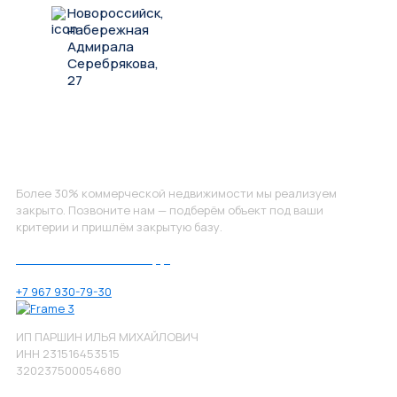
Новороссийск,
набережная
Адмирала
Серебрякова,
27
Не нашли, что искали?
Более 30% коммерческой недвижимости мы реализуем
закрыто. Позвоните нам — подберём объект под ваши
критерии и пришлём закрытую базу.
Позвоните нам по номеру:
+7 967 930-79-30
ИП ПАРШИН ИЛЬЯ МИХАЙЛОВИЧ
ИНН 231516453515
320237500054680