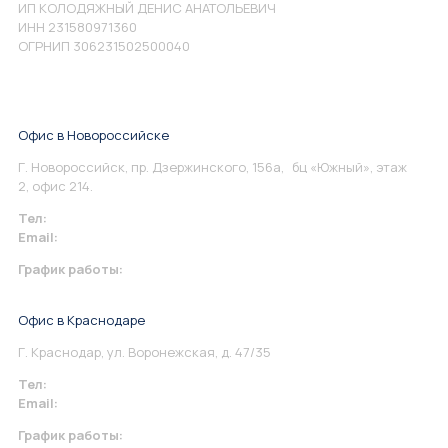
ИП КОЛОДЯЖНЫЙ ДЕНИС АНАТОЛЬЕВИЧ
ИНН 231580971360
ОГРНИП 306231502500040
Офис в Новороссийске
Г. Новороссийск, пр. Дзержинского, 156а, бц «Южный», этаж
2, офис 214.
Тел:
+7 967 930-79-30
Email:
info@perspektiva.vip
График работы:
Понедельник-Пятница: 9:00-18.00
Офис в Краснодаре
Г. Краснодар, ул. Воронежская, д. 47/35
Тел:
+7 967 930-79-30
Email:
krasnodar@perspektiva.vip
График работы: