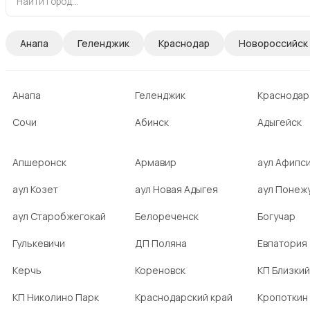
Анапа
Геленджик
Краснодар
Новороссийск
Анапа
Геленджик
Краснодар
Сочи
Абинск
Адыгейск
Апшеронск
Армавир
аул Афипс
аул Козет
аул Новая Адыгея
аул Понеж
аул Старобжегокай
Белореченск
Богучар
Гулькевичи
ДП Поляна
Евпатория
Керчь
Кореновск
КП Близкий
КП Николино Парк
Краснодарский край
Кропоткин