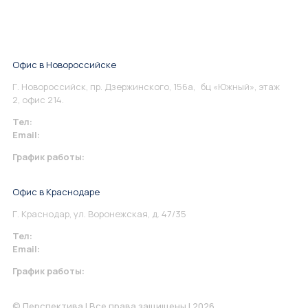
Офис в Новороссийске
Г. Новороссийск, пр. Дзержинского, 156а, бц «Южный», этаж
2, офис 214.
Тел:
+7 967 930-79-30
Email:
info@perspektiva.vip
График работы:
Понедельник-Пятница: 9:00-18.00
Офис в Краснодаре
Г. Краснодар, ул. Воронежская, д. 47/35
Тел:
+7 967 930-79-30
Email:
krasnodar@perspektiva.vip
График работы:
Понедельник-Пятница: 9:00-18.00
© Перспектива | Все права защищены | 2026