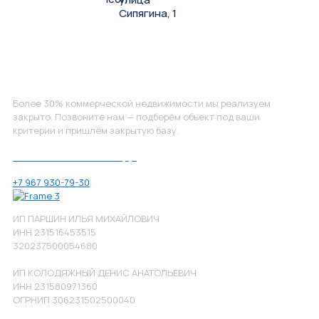
Сипягина, 1
Не нашли, что искали?
Более 30% коммерческой недвижимости мы реализуем
закрыто. Позвоните нам — подберём объект под ваши
критерии и пришлём закрытую базу.
Позвоните нам по номеру:
+7 967 930-79-30
ИП ПАРШИН ИЛЬЯ МИХАЙЛОВИЧ
ИНН 231516453515
320237500054680
ИП КОЛОДЯЖНЫЙ ДЕНИС АНАТОЛЬЕВИЧ
ИНН 231580971360
ОГРНИП 306231502500040