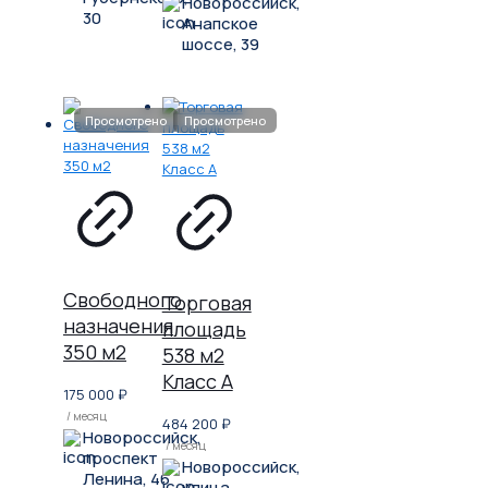
Новороссийск,
30
Анапское
шоссе, 39
Свободного
Торговая
назначения
площадь
350 м2
538 м2
Класс A
175 000
₽
/ месяц
484 200
₽
Новороссийск,
/ месяц
проспект
Новороссийск,
Ленина, 46
улица