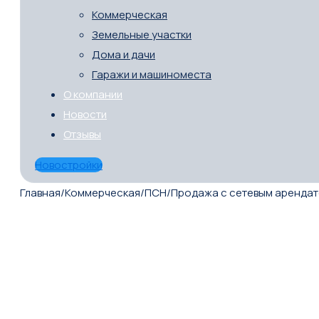
Коммерческая
Земельные участки
Дома и дачи
Гаражи и машиноместа
О компании
Новости
Отзывы
Новостройки
Главная
/
Коммерческая
/
ПСН
/
Продажа с сетевым арендат