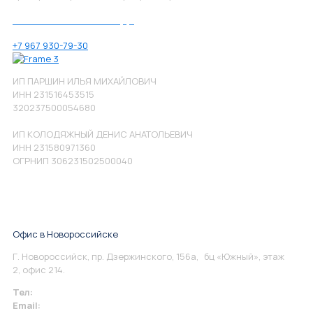
Позвоните нам по номеру:
+7 967 930-79-30
ИП ПАРШИН ИЛЬЯ МИХАЙЛОВИЧ
ИНН 231516453515
320237500054680
ИП КОЛОДЯЖНЫЙ ДЕНИС АНАТОЛЬЕВИЧ
ИНН 231580971360
ОГРНИП 306231502500040
Офис в Новороссийске
Г. Новороссийск, пр. Дзержинского, 156а, бц «Южный», этаж
2, офис 214.
Тел:
+7 967 930-79-30
Email:
info@perspektiva.vip