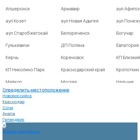
Апшеронск
Армавир
аул Афипс
аул Козет
аул Новая Адыгея
аул Понеж
аул Старобжегокай
Белореченск
Богучар
Гулькевичи
ДП Поляна
Евпатория
Керчь
Кореновск
КП Близкий
КП Николино Парк
Краснодарский край
Кропоткин
Майкоп
Москва
Нальчик
Определить местоположение
НСТ Ромашка-2
посёлок Агроном
посёлок Б
Новороссийск
Краснодар
Сочи
посёлок Веселовка
посёлок Волна
посёлок Г
Анапа
Нива
Геленджик
✕
посёлок городского
посёлок городского
посёлок г
Жилые комплексы
типа Ахтырский
типа Ильский
типа Мост