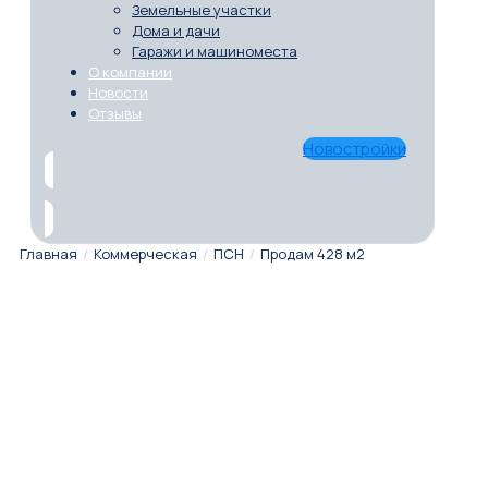
Земельные участки
Дома и дачи
Гаражи и машиноместа
О компании
Новости
Отзывы
Новостройки
Главная
/
Коммерческая
/
ПСН
/
Продам 428 м2