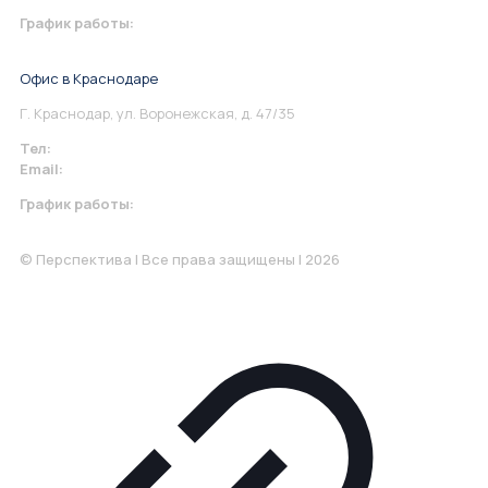
График работы:
Понедельник-Пятница: 9:00-18.00
Офис в Краснодаре
Г. Краснодар, ул. Воронежская, д. 47/35
Тел:
+7 967 930-79-30
Email:
krasnodar@perspektiva.vip
График работы:
Понедельник-Пятница: 9:00-18.00
© Перспектива | Все права защищены | 2026