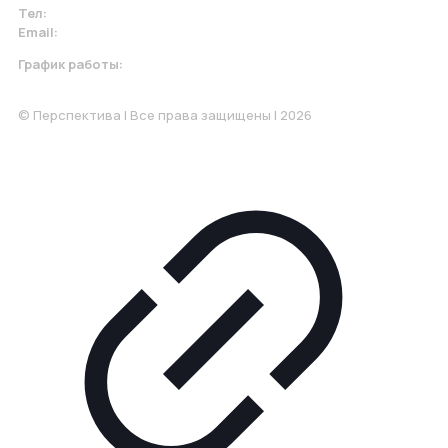
Тел:
+7 967 930-79-30
Email:
krasnodar@perspektiva.vip
График работы:
Понедельник-Пятница: 9:00-18.00
© Перспектива | Все права защищены | 2026