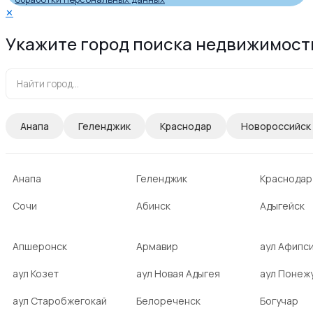
✕
Укажите город поиска недвижимост
Анапа
Геленджик
Краснодар
Новороссийск
Анапа
Геленджик
Краснодар
Сочи
Абинск
Адыгейск
Апшеронск
Армавир
аул Афипс
аул Козет
аул Новая Адыгея
аул Понеж
аул Старобжегокай
Белореченск
Богучар