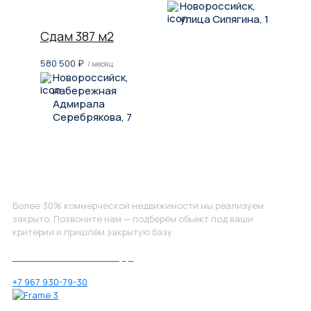
Новороссийск,
улица Сипягина, 1
Сдам 387 м2
580 500
₽
/ месяц
Новороссийск,
набережная
Адмирала
Серебрякова, 7
Не нашли, что искали?
Более 30% коммерческой недвижимости мы реализуем
закрыто. Позвоните нам — подберём объект под ваши
критерии и пришлём закрытую базу.
Позвоните нам по номеру:
+7 967 930-79-30