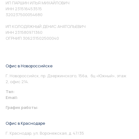
ИП ПАРШИН ИЛЬЯ МИХАЙЛОВИЧ
ИНН 231516453515
320237500054680
ИП КОЛОДЯЖНЫЙ ДЕНИС АНАТОЛЬЕВИЧ
ИНН 231580971360
ОГРНИП 306231502500040
Офис в Новороссийске
Г. Новороссийск, пр. Дзержинского, 156а, бц «Южный», этаж
2, офис 214.
Тел:
+7 967 930-79-30
Email:
info@perspektiva.vip
График работы:
Понедельник-Пятница: 9:00-18.00
Офис в Краснодаре
Г. Краснодар, ул. Воронежская, д. 47/35