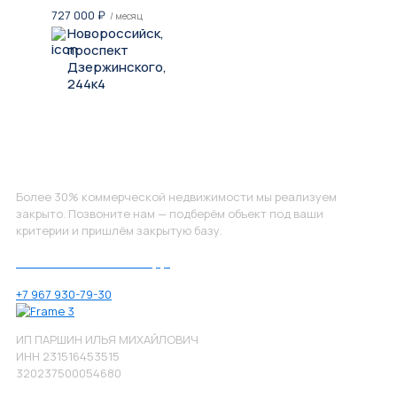
727 000
₽
/ месяц
Новороссийск,
проспект
Дзержинского,
244к4
Не нашли, что искали?
Более 30% коммерческой недвижимости мы реализуем
закрыто. Позвоните нам — подберём объект под ваши
критерии и пришлём закрытую базу.
Позвоните нам по номеру:
+7 967 930-79-30
ИП ПАРШИН ИЛЬЯ МИХАЙЛОВИЧ
ИНН 231516453515
320237500054680