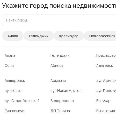
Укажите город поиска недвижимост
Анапа
Геленджик
Краснодар
Новороссийск
Анапа
Геленджик
Краснодар
Сочи
Абинск
Адыгейск
Апшеронск
Армавир
аул Афипс
аул Козет
аул Новая Адыгея
аул Понеж
аул Старобжегокай
Белореченск
Богучар
Гулькевичи
ДП Поляна
Евпатория