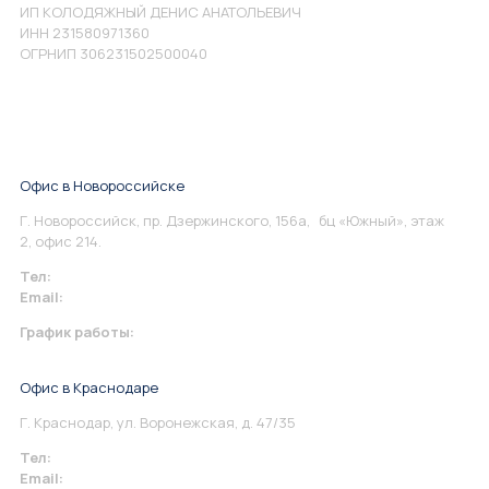
ИП КОЛОДЯЖНЫЙ ДЕНИС АНАТОЛЬЕВИЧ
ИНН 231580971360
ОГРНИП 306231502500040
Офис в Новороссийске
Г. Новороссийск, пр. Дзержинского, 156а, бц «Южный», этаж
2, офис 214.
Тел:
+7 967 930-79-30
Email:
info@perspektiva.vip
График работы:
Понедельник-Пятница: 9:00-18.00
Офис в Краснодаре
Г. Краснодар, ул. Воронежская, д. 47/35
Тел:
+7 967 930-79-30
Email:
krasnodar@perspektiva.vip