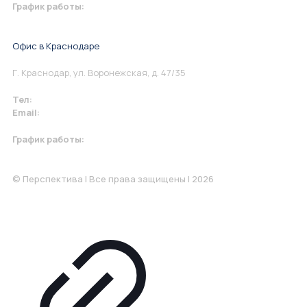
График работы:
Понедельник-Пятница: 9:00-18.00
Офис в Краснодаре
Г. Краснодар, ул. Воронежская, д. 47/35
Тел:
+7 967 930-79-30
Email:
krasnodar@perspektiva.vip
График работы:
Понедельник-Пятница: 9:00-18.00
© Перспектива | Все права защищены | 2026