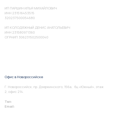
ИП ПАРШИН ИЛЬЯ МИХАЙЛОВИЧ
ИНН 231516453515
320237500054680
ИП КОЛОДЯЖНЫЙ ДЕНИС АНАТОЛЬЕВИЧ
ИНН 231580971360
ОГРНИП 306231502500040
Офис в Новороссийске
Г. Новороссийск, пр. Дзержинского, 156а, бц «Южный», этаж
2, офис 214.
Тел:
+7 967 930-79-30
Email:
info@perspektiva.vip