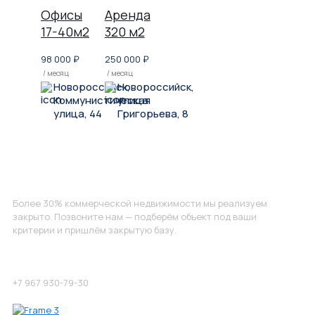
Офисы
Аренда
17-40м2
320 м2
98 000
₽
250 000
₽
/ месяц
/ месяц
Новороссийск,
Новороссийск,
Коммунистическая
улица
улица, 44
Григорьева, 8
Не нашли, что искали?
Более 30% коммерческой недвижимости мы реализуем
закрыто. Позвоните нам — подберём объект под ваши
критерии и пришлём закрытую базу.
Позвоните нам по номеру:
+7 967 930-79-30