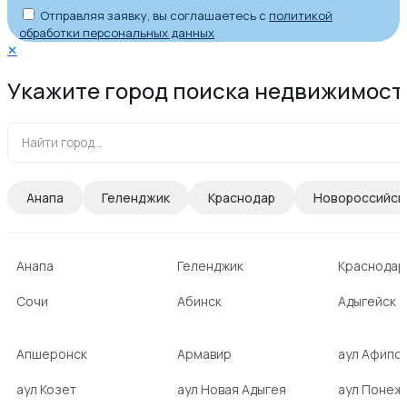
Отправляя заявку, вы соглашаетесь с
политикой
обработки персональных данных
✕
Укажите город поиска недвижимост
Анапа
Геленджик
Краснодар
Новороссийск
Анапа
Геленджик
Краснодар
Сочи
Абинск
Адыгейск
Апшеронск
Армавир
аул Афипс
аул Козет
аул Новая Адыгея
аул Понеж