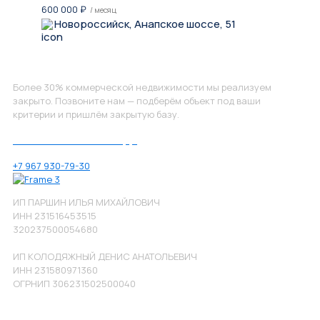
600 000
₽
/ месяц
Новороссийск, Анапское шоссе, 51
Не нашли, что искали?
Более 30% коммерческой недвижимости мы реализуем
закрыто. Позвоните нам — подберём объект под ваши
критерии и пришлём закрытую базу.
Позвоните нам по номеру:
+7 967 930-79-30
ИП ПАРШИН ИЛЬЯ МИХАЙЛОВИЧ
ИНН 231516453515
320237500054680
ИП КОЛОДЯЖНЫЙ ДЕНИС АНАТОЛЬЕВИЧ
ИНН 231580971360
ОГРНИП 306231502500040