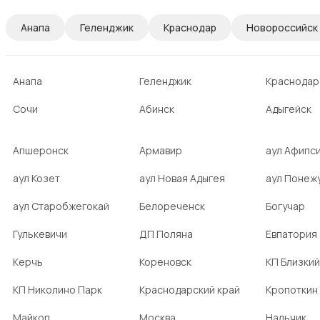
Анапа
Геленджик
Краснодар
Новороссийск
Анапа
Геленджик
Краснодар
Сочи
Абинск
Адыгейск
Апшеронск
Армавир
аул Афипс
аул Козет
аул Новая Адыгея
аул Понеж
аул Старобжегокай
Белореченск
Богучар
Гулькевичи
ДП Поляна
Евпатория
Керчь
Кореновск
КП Близкий
КП Николино Парк
Краснодарский край
Кропоткин
Майкоп
Москва
Нальчик