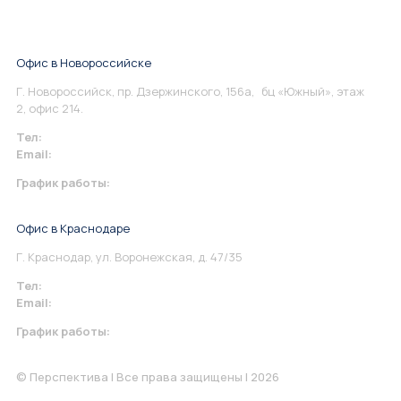
Офис в Новороссийске
Г. Новороссийск, пр. Дзержинского, 156а, бц «Южный», этаж
2, офис 214.
Тел:
+7 967 930-79-30
Email:
info@perspektiva.vip
График работы:
Понедельник-Пятница: 9:00-18.00
Офис в Краснодаре
Г. Краснодар, ул. Воронежская, д. 47/35
Тел:
+7 967 930-79-30
Email:
krasnodar@perspektiva.vip
График работы:
Понедельник-Пятница: 9:00-18.00
© Перспектива | Все права защищены | 2026