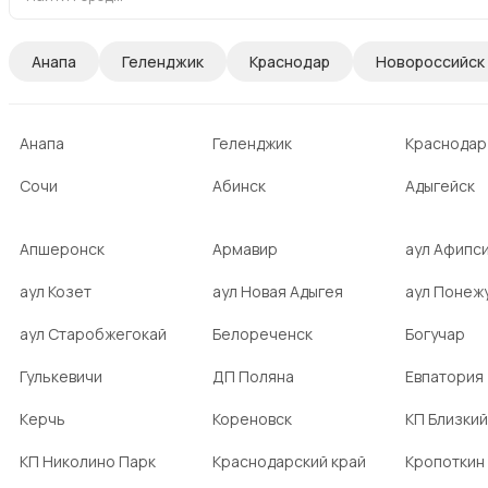
Анапа
Геленджик
Краснодар
Новороссийск
Анапа
Геленджик
Краснодар
Сочи
Абинск
Адыгейск
Апшеронск
Армавир
аул Афипс
аул Козет
аул Новая Адыгея
аул Понеж
аул Старобжегокай
Белореченск
Богучар
Гулькевичи
ДП Поляна
Евпатория
Керчь
Кореновск
КП Близкий
КП Николино Парк
Краснодарский край
Кропоткин