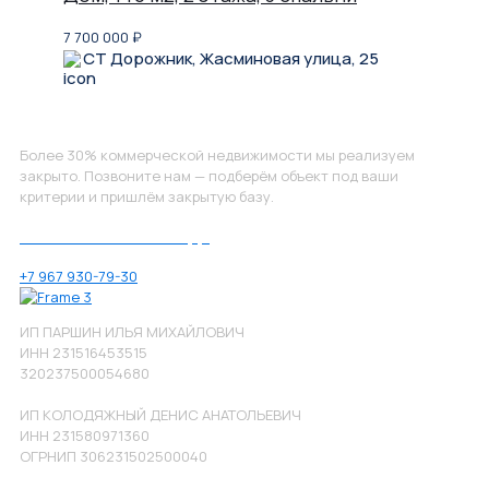
7 700 000
₽
СТ Дорожник, Жасминовая улица, 25
Не нашли, что искали?
Более 30% коммерческой недвижимости мы реализуем
закрыто. Позвоните нам — подберём объект под ваши
критерии и пришлём закрытую базу.
Позвоните нам по номеру:
+7 967 930-79-30
ИП ПАРШИН ИЛЬЯ МИХАЙЛОВИЧ
ИНН 231516453515
320237500054680
ИП КОЛОДЯЖНЫЙ ДЕНИС АНАТОЛЬЕВИЧ
ИНН 231580971360
ОГРНИП 306231502500040