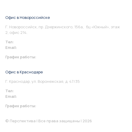
Офис в Новороссийске
Г. Новороссийск, пр. Дзержинского, 156а, бц «Южный», этаж
2, офис 214.
Тел:
+7 967 930-79-30
Email:
info@perspektiva.vip
График работы:
Понедельник-Пятница: 9:00-18.00
Офис в Краснодаре
Г. Краснодар, ул. Воронежская, д. 47/35
Тел:
+7 967 930-79-30
Email:
krasnodar@perspektiva.vip
График работы:
Понедельник-Пятница: 9:00-18.00
© Перспектива | Все права защищены | 2026