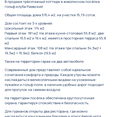
В продаже трёхэтажный коттедж в живописном посёлке
гольф-клуба Раевский
Общая площадь дома 515,4 м2, на участке 15,79 соток.
Дом состоит из 3-х уровней:
Цокольный этаж: 174 м2
Первый этаж: 181 м2. На этаже кухня-столовая 55,8 м2; две
спальни 15,5 м2 и 19,4 м2, имеется просторная терраса 55,8
м2
Мансардный этаж: 108 м2. На этаже три спальни 34,3м2 +
19,3м2 + 15,9м2, балкон 29,6 м2
Также на территории гараж на два автомобиля.
Современный дом представляет собой идеальное
сочетание комфорта и природы. Каждое утро вы можете
наслаждаться великолепными видами на ухоженные
лужайки и гольф-поля, а наличие удобных дорог подходит
для прогулок на свежем воздухе.
На территории посёлка обеспечена круглосуточная
охрана, гарантируя спокойствие и безопасность.
Для гурманов открыты два ресторана, где можно
насладиться изысканными блюдами и атмосферой уюта.