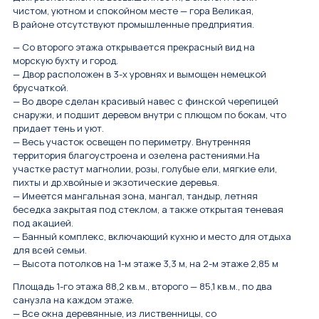
чистом, уютном и спокойном месте — гора Великая,
В районе отсутствуют промышленные предприятия.
— Со второго этажа открывается прекрасный вид на
морскую бухту и город.
— Двор расположен в 3-х уровнях и вымощен немецкой
брусчаткой.
— Во дворе сделан красивый навес с финской черепицей
снаружи, и подшит деревом внутри с плющом по бокам, что
придает тень и уют.
— Весь участок освещен по периметру. Внутренняя
территория благоустроена и озелена растениями.На
участке растут магнолии, розы, голубые ели, мягкие ели,
пихты и др.хвойные и экзотические деревья.
— Имеется мангальная зона, мангал, тандыр, летняя
беседка закрытая под стеклом, а также открытая теневая
под акацией.
— Банный комплекс, включающий кухню и место для отдыха
для всей семьи.
— Высота потолков на 1-м этаже 3,3 м, на 2-м этаже 2,85 м
Площадь 1-го этажа 88,2 кв.м., второго — 85,1 кв.м., по два
санузла на каждом этаже.
— Все окна деревянные, из лиственницы, со