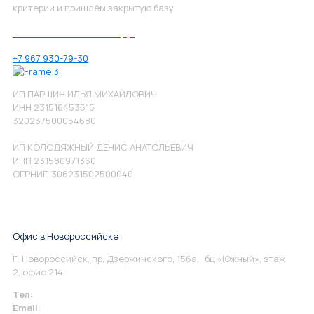
критерии и пришлём закрытую базу.
Позвоните нам по номеру:
+7 967 930-79-30
ИП ПАРШИН ИЛЬЯ МИХАЙЛОВИЧ
ИНН 231516453515
320237500054680
ИП КОЛОДЯЖНЫЙ ДЕНИС АНАТОЛЬЕВИЧ
ИНН 231580971360
ОГРНИП 306231502500040
Офис в Новороссийске
Г. Новороссийск, пр. Дзержинского, 156а, бц «Южный», этаж
2, офис 214.
Тел:
+7 967 930-79-30
Email:
info@perspektiva.vip