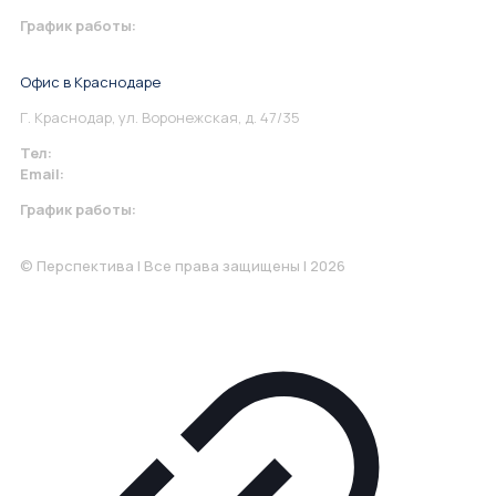
График работы:
Понедельник-Пятница: 9:00-18.00
Офис в Краснодаре
Г. Краснодар, ул. Воронежская, д. 47/35
Тел:
+7 967 930-79-30
Email:
krasnodar@perspektiva.vip
График работы:
Понедельник-Пятница: 9:00-18.00
© Перспектива | Все права защищены | 2026