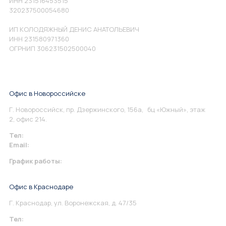
ИНН 231516453515
320237500054680
ИП КОЛОДЯЖНЫЙ ДЕНИС АНАТОЛЬЕВИЧ
ИНН 231580971360
ОГРНИП 306231502500040
Офис в Новороссийске
Г. Новороссийск, пр. Дзержинского, 156а, бц «Южный», этаж
2, офис 214.
Тел:
+7 967 930-79-30
Email:
info@perspektiva.vip
График работы:
Понедельник-Пятница: 9:00-18.00
Офис в Краснодаре
Г. Краснодар, ул. Воронежская, д. 47/35
Тел:
+7 967 930-79-30