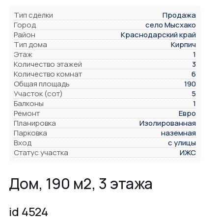
Тип сделки
Продажа
Город
село Мысхако
Район
Краснодарский край
Тип дома
Кирпич
Этаж
1
Количество этажей
3
Количество комнат
6
Общая площадь
190
Участок (сот)
5
Балконы
1
Ремонт
Евро
Планировка
Изолированная
Парковка
наземная
Вход
с улицы
Статус участка
ИЖС
Дом, 190 м2, 3 этажа
id 4524