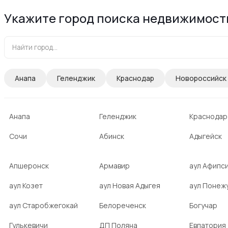
Укажите город поиска недвижимост
Анапа
Геленджик
Краснодар
Новороссийск
Анапа
Геленджик
Краснодар
Сочи
Абинск
Адыгейск
Апшеронск
Армавир
аул Афипс
аул Козет
аул Новая Адыгея
аул Понеж
аул Старобжегокай
Белореченск
Богучар
Гулькевичи
ДП Поляна
Евпатория