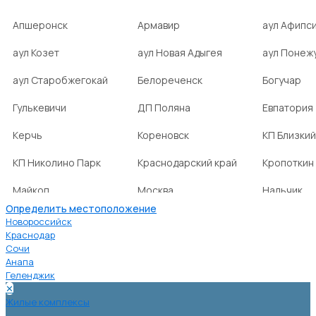
Апшеронск
Армавир
аул Афипс
аул Козет
аул Новая Адыгея
аул Понеж
аул Старобжегокай
Белореченск
Богучар
Гулькевичи
ДП Поляна
Евпатория
Керчь
Кореновск
КП Близкий
КП Николино Парк
Краснодарский край
Кропоткин
Майкоп
Москва
Нальчик
Определить местоположение
НСТ Ромашка-2
посёлок Агроном
посёлок Б
Новороссийск
Краснодар
Сочи
посёлок Веселовка
посёлок Волна
посёлок Г
Анапа
Нива
Геленджик
✕
посёлок городского
посёлок городского
посёлок г
Жилые комплексы
типа Ахтырский
типа Ильский
типа Мост