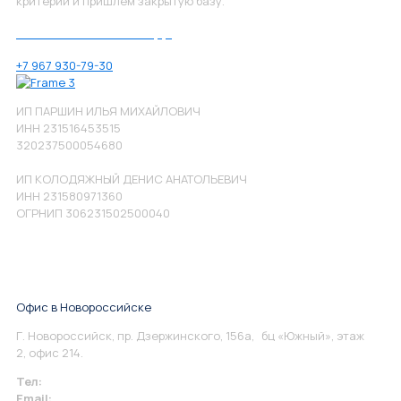
критерии и пришлём закрытую базу.
Позвоните нам по номеру:
+7 967 930-79-30
ИП ПАРШИН ИЛЬЯ МИХАЙЛОВИЧ
ИНН 231516453515
320237500054680
ИП КОЛОДЯЖНЫЙ ДЕНИС АНАТОЛЬЕВИЧ
ИНН 231580971360
ОГРНИП 306231502500040
Офис в Новороссийске
Г. Новороссийск, пр. Дзержинского, 156а, бц «Южный», этаж
2, офис 214.
Тел:
+7 967 930-79-30
Email:
info@perspektiva.vip