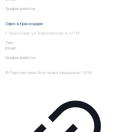
График работы:
Понедельник-Пятница: 9:00-18.00
Офис в Краснодаре
Г. Краснодар, ул. Воронежская, д. 47/35
Тел:
+7 967 930-79-30
Email:
krasnodar@perspektiva.vip
График работы:
Понедельник-Пятница: 9:00-18.00
© Перспектива | Все права защищены | 2026