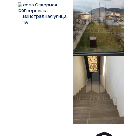
село Северная
Озереевка,
Виноградная улица,
1А