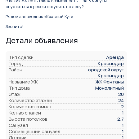
В каких ЖК есть такая возможность — за 3 минуты
спуститься к реке и погулять по лесу?
Рядом заповедник «Красный Кут».
Звоните!
Детали объявления
Тип сделки
Аренда
Город
Краснодар
Район
ородской округ
Краснодар
Название ЖК
ЖК Фонтаны
Тип дома
Монолитный
Этаж
20
Количество этажей
24
Количество комнат
2
Кол-во спален
1
Высота потолков
2.7
Санузел
1
Совмещенный санузел
1
Лоджии
1