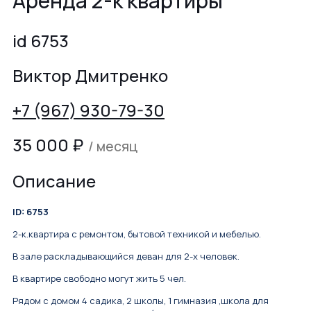
Аренда 2-к квартиры
id 6753
Виктор Дмитренко
+7 (967) 930-79-30
35 000
₽
/ месяц
Описание
ID: 6753
2-к.квартира с ремонтом, бытовой техникой и мебелью.
В зале раскладывающийся деван для 2-х человек.
В квартире свободно могут жить 5 чел.
Рядoм с дoмом 4 caдикa, 2 шкoлы, 1 гимнaзия ,школа для