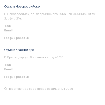
Офис в Новороссийске
Г. Новороссийск, пр. Дзержинского, 156а, бц «Южный», этаж
2, офис 214.
Тел:
+7 967 930-79-30
Email:
info@perspektiva.vip
График работы:
Понедельник-Пятница: 9:00-18.00
Офис в Краснодаре
Г. Краснодар, ул. Воронежская, д. 47/35
Тел:
+7 967 930-79-30
Email:
krasnodar@perspektiva.vip
График работы:
Понедельник-Пятница: 9:00-18.00
© Перспектива | Все права защищены | 2026