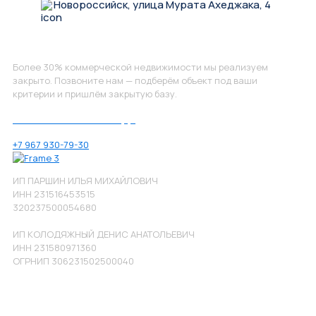
Новороссийск, улица Мурата Ахеджака, 4
Не нашли, что искали?
Более 30% коммерческой недвижимости мы реализуем
закрыто. Позвоните нам — подберём объект под ваши
критерии и пришлём закрытую базу.
Позвоните нам по номеру:
+7 967 930-79-30
ИП ПАРШИН ИЛЬЯ МИХАЙЛОВИЧ
ИНН 231516453515
320237500054680
ИП КОЛОДЯЖНЫЙ ДЕНИС АНАТОЛЬЕВИЧ
ИНН 231580971360
ОГРНИП 306231502500040