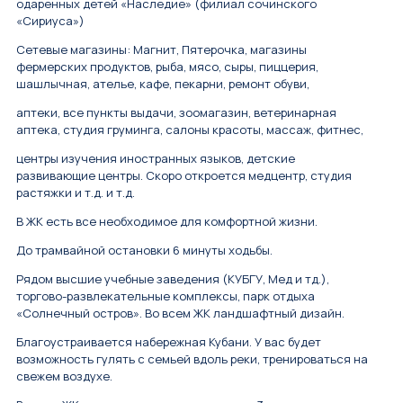
одаренных детей «Наследие» (филиал сочинского
«Сириуса»)
Сетевые магазины: Магнит, Пятерочка, магазины
фермерских продуктов, рыба, мясо, сыры, пиццерия,
шашлычная, ателье, кафе, пекарни, ремонт обуви,
аптеки, все пункты выдачи, зоомагазин, ветеринарная
аптека, студия груминга, салоны красоты, массаж, фитнес,
центры изучения иностранных языков, детские
развивающие центры. Скоро откроется медцентр, студия
растяжки и т.д. и т.д.
В ЖК есть все необходимое для комфортной жизни.
До трамвайной остановки 6 минуты ходьбы.
Рядом высшие учебные заведения (КУБГУ, Мед и тд.),
торгово-развлекательные комплексы, парк отдыха
«Солнечный остров». Во всем ЖК ландшафтный дизайн.
Благоустраивается набережная Кубани. У вас будет
возможность гулять с семьей вдоль реки, тренироваться на
свежем воздухе.