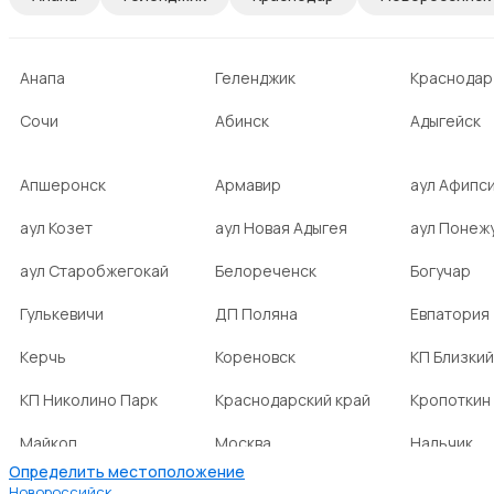
Анапа
Геленджик
Краснодар
Сочи
Абинск
Адыгейск
Апшеронск
Армавир
аул Афипс
аул Козет
аул Новая Адыгея
аул Понеж
аул Старобжегокай
Белореченск
Богучар
Гулькевичи
ДП Поляна
Евпатория
Керчь
Кореновск
КП Близкий
КП Николино Парк
Краснодарский край
Кропоткин
Майкоп
Москва
Нальчик
Определить местоположение
НСТ Ромашка-2
посёлок Агроном
посёлок Б
Новороссийск