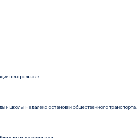
ации центральные
ады и школы. Недалеко остановки общественного транспорта.
обходимых документов