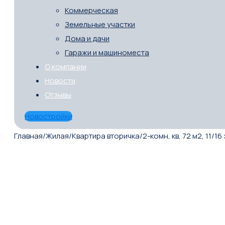
Коммерческая
Земельные участки
Дома и дачи
Гаражи и машиноместа
О компании
Новости
Отзывы
Новостройки
Главная
/
Жилая
/
Квартира вторичка
/
2-комн, кв, 72 м2, 11/16