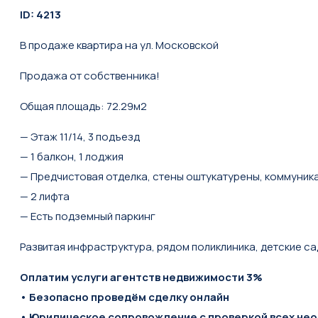
ID: 4213
В продаже квартира на ул. Московской
Продажа от собственника!
Общая площадь: 72.29м2
— Этаж 11/14, 3 подъезд
— 1 балкон, 1 лоджия
— Предчистовая отделка, стены оштукатурены, коммуник
— 2 лифта
— Есть подземный паркинг
Развитая инфраструктура, рядом поликлиника, детские с
Оплатим услуги агентств недвижимости 3%
• Безопасно проведём сделку онлайн
• Юридическое сопровождение с проверкой всех не