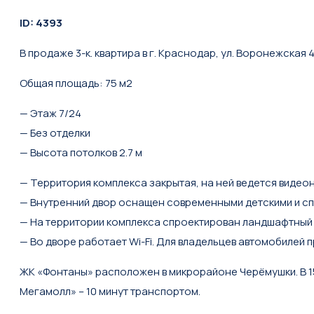
ID: 4393
В продаже 3-к. квартира в г. Краснодар, ул. Воронежская 
Общая площадь: 75 м2
— Этаж 7/24
— Без отделки
—
Высота потолков
2.7 м
— Территория комплекса закрытая, на ней ведется видео
— Внутренний двор оснащен современными детскими и с
— На территории комплекса спроектирован ландшафтный 
— Во дворе работает Wi-Fi. Для владельцев автомобилей
ЖК «Фонтаны» расположен в микрорайоне Черёмушки. В 15
Мегамолл» – 10 минут транспортом.