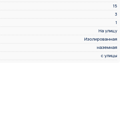
15
3
1
На улицу
Изолированная
наземная
с улицы