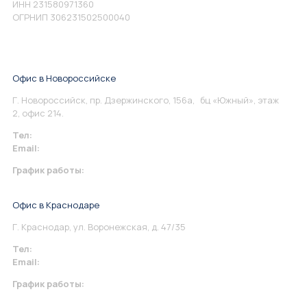
ИНН 231580971360
ОГРНИП 306231502500040
Офис в Новороссийске
Г. Новороссийск, пр. Дзержинского, 156а, бц «Южный», этаж
2, офис 214.
Тел:
+7 967 930-79-30
Email:
info@perspektiva.vip
График работы:
Понедельник-Пятница: 9:00-18.00
Офис в Краснодаре
Г. Краснодар, ул. Воронежская, д. 47/35
Тел:
+7 967 930-79-30
Email:
krasnodar@perspektiva.vip
График работы:
Понедельник-Пятница: 9:00-18.00