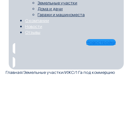
Земельные участки
Дома и дачи
Гаражи и машиноместа
О компании
Новости
Отзывы
Новостройки
Главная
/
Земельные участки
/
ИЖС
/
1 Га под коммерцию