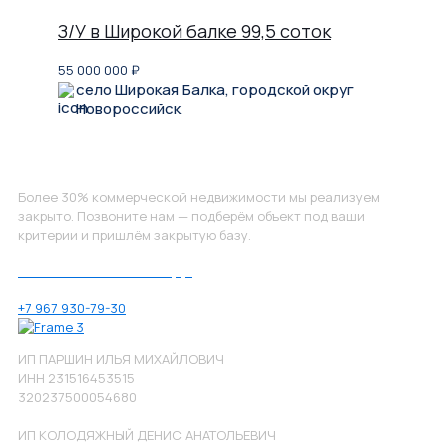
З/У в Широкой балке 99,5 соток
55 000 000
₽
село Широкая Балка, городской округ
Новороссийск
Не нашли, что искали?
Более 30% коммерческой недвижимости мы реализуем
закрыто. Позвоните нам — подберём объект под ваши
критерии и пришлём закрытую базу.
Позвоните нам по номеру:
+7 967 930-79-30
ИП ПАРШИН ИЛЬЯ МИХАЙЛОВИЧ
ИНН 231516453515
320237500054680
ИП КОЛОДЯЖНЫЙ ДЕНИС АНАТОЛЬЕВИЧ