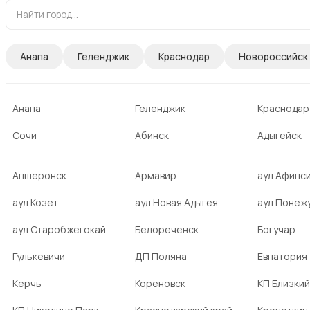
Анапа
Геленджик
Краснодар
Новороссийск
Анапа
Геленджик
Краснодар
Сочи
Абинск
Адыгейск
Апшеронск
Армавир
аул Афипс
аул Козет
аул Новая Адыгея
аул Понеж
аул Старобжегокай
Белореченск
Богучар
Гулькевичи
ДП Поляна
Евпатория
Керчь
Кореновск
КП Близкий