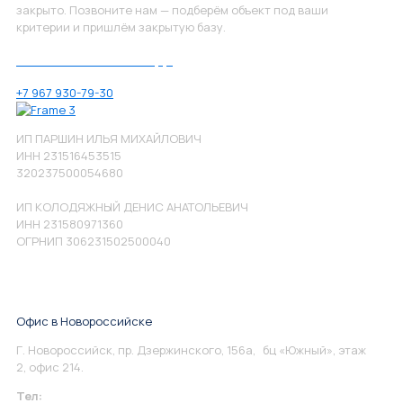
закрыто. Позвоните нам — подберём объект под ваши
критерии и пришлём закрытую базу.
Позвоните нам по номеру:
+7 967 930-79-30
ИП ПАРШИН ИЛЬЯ МИХАЙЛОВИЧ
ИНН 231516453515
320237500054680
ИП КОЛОДЯЖНЫЙ ДЕНИС АНАТОЛЬЕВИЧ
ИНН 231580971360
ОГРНИП 306231502500040
Офис в Новороссийске
Г. Новороссийск, пр. Дзержинского, 156а, бц «Южный», этаж
2, офис 214.
Тел:
+7 967 930-79-30