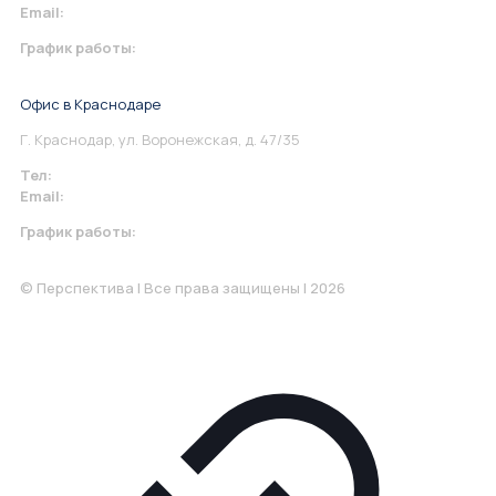
Email:
info@perspektiva.vip
График работы:
Понедельник-Пятница: 9:00-18.00
Офис в Краснодаре
Г. Краснодар, ул. Воронежская, д. 47/35
Тел:
+7 967 930-79-30
Email:
krasnodar@perspektiva.vip
График работы:
Понедельник-Пятница: 9:00-18.00
© Перспектива | Все права защищены | 2026