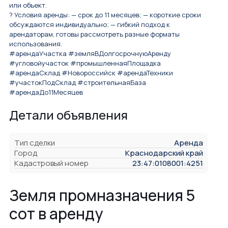
или объект.
? Условия аренды: — срок до 11 месяцев; — короткие сроки
обсуждаются индивидуально; — гибкий подход к
арендаторам, готовы рассмотреть разные форматы
использования.
#арендаУчастка #земляВДолгосрочнуюАренду
#угловойучасток #промышленнаяПлощадка
#арендаСклад #Новороссийск #арендаТехники
#участокПодСклад #строительнаяБаза
#арендаДо11Месяцев
Детали объявления
Тип сделки
Аренда
Город
Краснодарский край
Кадастровый номер
23:47:0108001:4251
Земля промназначения 5
сот в аренду