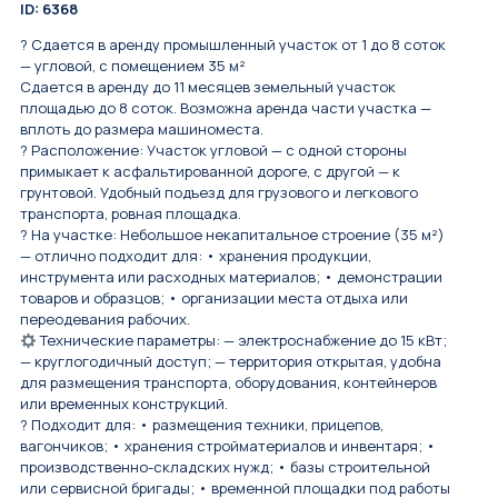
ID: 6368
? Сдается в аренду промышленный участок от 1 до 8 соток
— угловой, с помещением 35 м²
Сдается в аренду до 11 месяцев земельный участок
площадью до 8 соток. Возможна аренда части участка —
вплоть до размера машиноместа.
? Расположение: Участок угловой — с одной стороны
примыкает к асфальтированной дороге, с другой — к
грунтовой. Удобный подъезд для грузового и легкового
транспорта, ровная площадка.
? На участке: Небольшое некапитальное строение (35 м²)
— отлично подходит для: • хранения продукции,
инструмента или расходных материалов; • демонстрации
товаров и образцов; • организации места отдыха или
переодевания рабочих.
Технические параметры: — электроснабжение до 15 кВт;
— круглогодичный доступ; — территория открытая, удобна
для размещения транспорта, оборудования, контейнеров
или временных конструкций.
? Подходит для: • размещения техники, прицепов,
вагончиков; • хранения стройматериалов и инвентаря; •
производственно-складских нужд; • базы строительной
или сервисной бригады; • временной площадки под работы