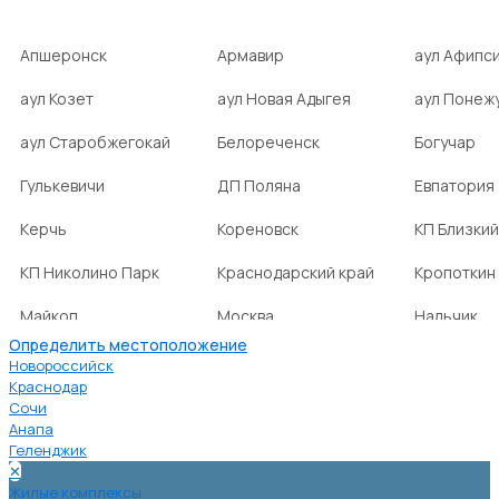
Апшеронск
Армавир
аул Афипс
аул Козет
аул Новая Адыгея
аул Понеж
аул Старобжегокай
Белореченск
Богучар
Гулькевичи
ДП Поляна
Евпатория
Керчь
Кореновск
КП Близкий
КП Николино Парк
Краснодарский край
Кропоткин
Майкоп
Москва
Нальчик
Определить местоположение
НСТ Ромашка-2
посёлок Агроном
посёлок Б
Новороссийск
Краснодар
Сочи
посёлок Веселовка
посёлок Волна
посёлок Г
Анапа
Нива
Геленджик
✕
посёлок городского
посёлок городского
посёлок г
Жилые комплексы