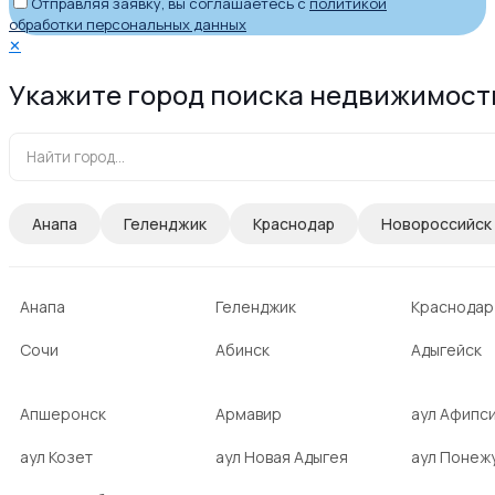
Отправляя заявку, вы соглашаетесь с
политикой
обработки персональных данных
✕
Укажите город поиска недвижимост
Анапа
Геленджик
Краснодар
Новороссийск
Анапа
Геленджик
Краснодар
Сочи
Абинск
Адыгейск
Апшеронск
Армавир
аул Афипс
аул Козет
аул Новая Адыгея
аул Понеж