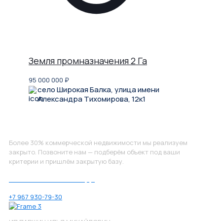
Земля промназначения 2 Га
95 000 000
₽
село Широкая Балка, улица имени
Александра Тихомирова, 12к1
Не нашли, что искали?
Более 30% коммерческой недвижимости мы реализуем
закрыто. Позвоните нам — подберём объект под ваши
критерии и пришлём закрытую базу.
Позвоните нам по номеру:
+7 967 930-79-30