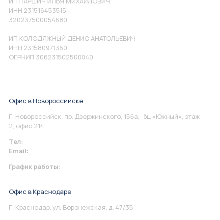
ИП ПАРШИН ИЛЬЯ МИХАЙЛОВИЧ
ИНН 231516453515
320237500054680
ИП КОЛОДЯЖНЫЙ ДЕНИС АНАТОЛЬЕВИЧ
ИНН 231580971360
ОГРНИП 306231502500040
Офис в Новороссийске
Г. Новороссийск, пр. Дзержинского, 156а, бц «Южный», этаж
2, офис 214.
Тел:
+7 967 930-79-30
Email:
info@perspektiva.vip
График работы:
Понедельник-Пятница: 9:00-18.00
Офис в Краснодаре
Г. Краснодар, ул. Воронежская, д. 47/35