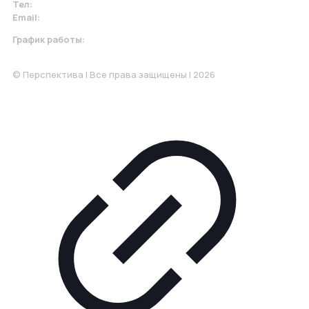
Тел:
+7 967 930-79-30
Email:
krasnodar@perspektiva.vip
График работы:
Понедельник-Пятница: 9:00-18.00
© Перспектива | Все права защищены | 2026