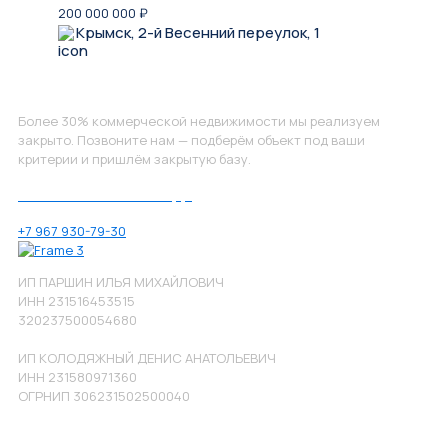
200 000 000
₽
Крымск, 2-й Весенний переулок, 1
Не нашли, что искали?
Более 30% коммерческой недвижимости мы реализуем
закрыто. Позвоните нам — подберём объект под ваши
критерии и пришлём закрытую базу.
Позвоните нам по номеру:
+7 967 930-79-30
ИП ПАРШИН ИЛЬЯ МИХАЙЛОВИЧ
ИНН 231516453515
320237500054680
ИП КОЛОДЯЖНЫЙ ДЕНИС АНАТОЛЬЕВИЧ
ИНН 231580971360
ОГРНИП 306231502500040