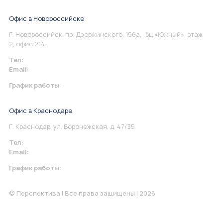
Офис в Новороссийске
Г. Новороссийск, пр. Дзержинского, 156а, бц «Южный», этаж
2, офис 214.
Тел:
+7 967 930-79-30
Email:
info@perspektiva.vip
График работы:
Понедельник-Пятница: 9:00-18.00
Офис в Краснодаре
Г. Краснодар, ул. Воронежская, д. 47/35
Тел:
+7 967 930-79-30
Email:
krasnodar@perspektiva.vip
График работы:
Понедельник-Пятница: 9:00-18.00
© Перспектива | Все права защищены | 2026