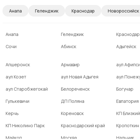
Анапа
Геленджик
Краснодар
Новороссийск
Анапа
Геленджик
Краснодар
Сочи
Абинск
Адыгейск
Апшеронск
Армавир
аул Афипс
аул Козет
аул Новая Адыгея
аул Понеж
аул Старобжегокай
Белореченск
Богучар
Гулькевичи
ДП Поляна
Евпатория
Керчь
Кореновск
КП Близкий
КП Николино Парк
Краснодарский край
Кропоткин
Майкоп
Москва
Нальчик