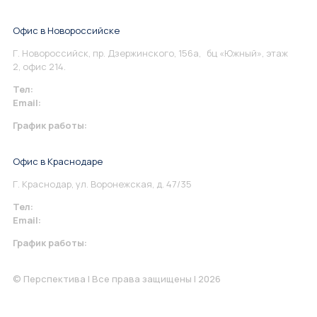
Офис в Новороссийске
Г. Новороссийск, пр. Дзержинского, 156а, бц «Южный», этаж
2, офис 214.
Тел:
+7 967 930-79-30
Email:
info@perspektiva.vip
График работы:
Понедельник-Пятница: 9:00-18.00
Офис в Краснодаре
Г. Краснодар, ул. Воронежская, д. 47/35
Тел:
+7 967 930-79-30
Email:
krasnodar@perspektiva.vip
График работы:
Понедельник-Пятница: 9:00-18.00
© Перспектива | Все права защищены | 2026