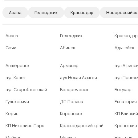
Анапа
Геленджик
Краснодар
Новороссийск
Анапа
Геленджик
Краснодар
Сочи
Абинск
Адыгейск
Апшеронск
Армавир
аул Афипс
аул Козет
аул Новая Адыгея
аул Понеж
аул Старобжегокай
Белореченск
Богучар
Гулькевичи
ДП Поляна
Евпатория
Керчь
Кореновск
КП Близкий
КП Николино Парк
Краснодарский край
Кропоткин
Майкоп
Москва
Нальчик