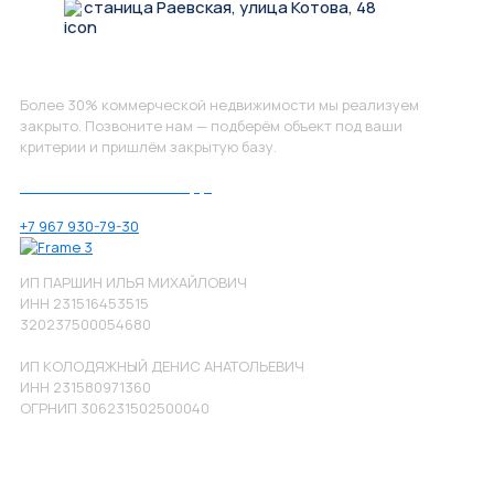
станица Раевская, улица Котова, 48
Не нашли, что искали?
Более 30% коммерческой недвижимости мы реализуем
закрыто. Позвоните нам — подберём объект под ваши
критерии и пришлём закрытую базу.
Позвоните нам по номеру:
+7 967 930-79-30
ИП ПАРШИН ИЛЬЯ МИХАЙЛОВИЧ
ИНН 231516453515
320237500054680
ИП КОЛОДЯЖНЫЙ ДЕНИС АНАТОЛЬЕВИЧ
ИНН 231580971360
ОГРНИП 306231502500040