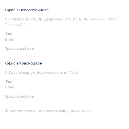
Офис в Новороссийске
Г. Новороссийск, пр. Дзержинского, 156а, бц «Южный», этаж
2, офис 214.
Тел:
+7 967 930-79-30
Email:
info@perspektiva.vip
График работы:
Понедельник-Пятница: 9:00-18.00
Офис в Краснодаре
Г. Краснодар, ул. Воронежская, д. 47/35
Тел:
+7 967 930-79-30
Email:
krasnodar@perspektiva.vip
График работы:
Понедельник-Пятница: 9:00-18.00
© Перспектива | Все права защищены | 2026