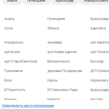
Анапа
Геленджик
Краснодар
Новороссийск
Анапа
Геленджик
Краснодар
Сочи
Абинск
Адыгейск
Апшеронск
Армавир
аул Афипс
аул Козет
аул Новая Адыгея
аул Понеж
аул Старобжегокай
Белореченск
Богучар
Гулькевичи
деревня Позднякова
ДП Поляна
Ейск
Керчь
Кореновск
КП Крепость
КП Николино Парк
Краснодар
Крымск
Майкоп
Москва
Определить местоположение
Новокубанск
НСТ Ромашка-2
посёлок А