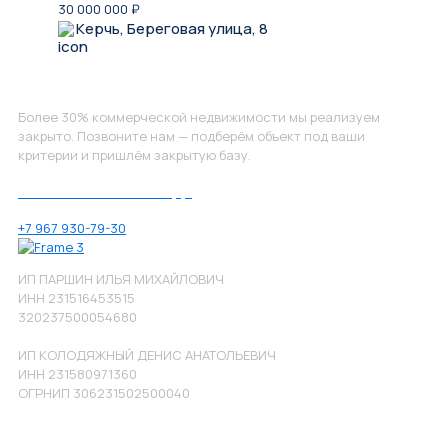
30 000 000
₽
Керчь, Береговая улица, 8
Не нашли, что искали?
Более 30% коммерческой недвижимости мы реализуем
закрыто. Позвоните нам — подберём объект под ваши
критерии и пришлём закрытую базу.
Позвоните нам по номеру:
+7 967 930-79-30
ИП ПАРШИН ИЛЬЯ МИХАЙЛОВИЧ
ИНН 231516453515
320237500054680
ИП КОЛОДЯЖНЫЙ ДЕНИС АНАТОЛЬЕВИЧ
ИНН 231580971360
ОГРНИП 306231502500040