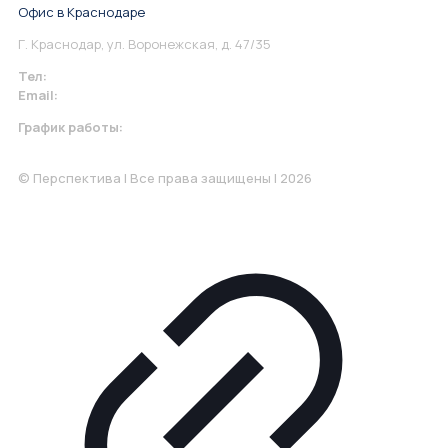
Офис в Краснодаре
Г. Краснодар, ул. Воронежская, д. 47/35
Тел:
+7 967 930-79-30
Email:
krasnodar@perspektiva.vip
График работы:
Понедельник-Пятница: 9:00-18.00
© Перспектива | Все права защищены | 2026