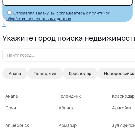
Отправляя заявку, вы соглашаетесь с
политикой
обработки персональных данных
✕
Укажите город поиска недвижимост
Анапа
Геленджик
Краснодар
Новороссийск
Анапа
Геленджик
Краснодар
Сочи
Абинск
Адыгейск
Апшеронск
Армавир
аул Афипс