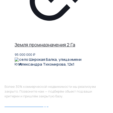
Земля промназначения 2 Га
95 000 000
₽
село Широкая Балка, улица имени
Александра Тихомирова, 12к1
Не нашли, что искали?
Более 30% коммерческой недвижимости мы реализуем
закрыто. Позвоните нам — подберём объект под ваши
критерии и пришлём закрытую базу.
Позвоните нам по номеру: