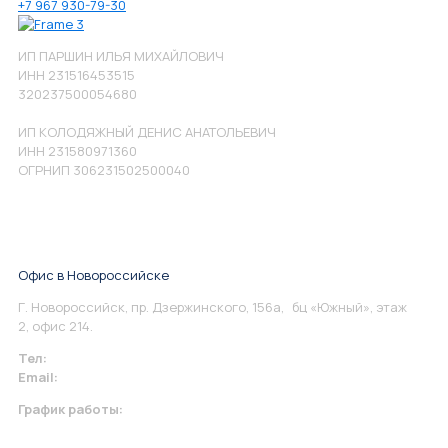
+7 967 930-79-30
ИП ПАРШИН ИЛЬЯ МИХАЙЛОВИЧ
ИНН 231516453515
320237500054680
ИП КОЛОДЯЖНЫЙ ДЕНИС АНАТОЛЬЕВИЧ
ИНН 231580971360
ОГРНИП 306231502500040
Офис в Новороссийске
Г. Новороссийск, пр. Дзержинского, 156а, бц «Южный», этаж
2, офис 214.
Тел:
+7 967 930-79-30
Email:
info@perspektiva.vip
График работы:
Понедельник-Пятница: 9:00-18.00