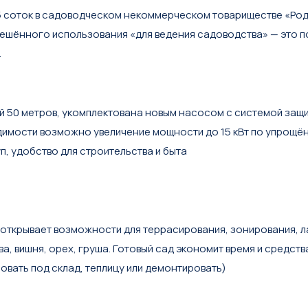
5 соток в садоводческом некоммерческом товариществе «Род
шённого использования «для ведения садоводства» — это по
.
 50 метров, укомплектована новым насосом с системой защи
димости возможно увеличение мощности до 15 кВт по упрощё
, удобство для строительства и быта
 (открывает возможности для террасирования, зонирования, 
а, вишня, орех, груша. Готовый сад экономит время и средст
вать под склад, теплицу или демонтировать)