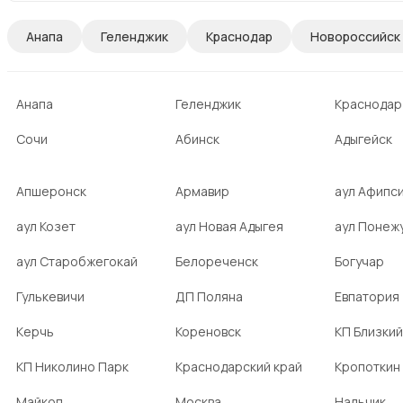
Анапа
Геленджик
Краснодар
Новороссийск
Анапа
Геленджик
Краснодар
Сочи
Абинск
Адыгейск
Апшеронск
Армавир
аул Афипс
аул Козет
аул Новая Адыгея
аул Понеж
аул Старобжегокай
Белореченск
Богучар
Гулькевичи
ДП Поляна
Евпатория
Керчь
Кореновск
КП Близкий
КП Николино Парк
Краснодарский край
Кропоткин
Майкоп
Москва
Нальчик