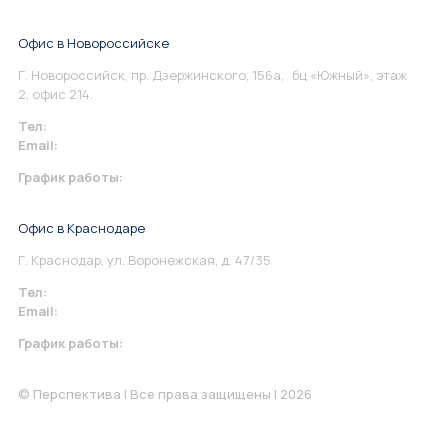
Офис в Новороссийске
Г. Новороссийск, пр. Дзержинского, 156а, бц «Южный», этаж
2, офис 214.
Тел:
+7 967 930-79-30
Email:
info@perspektiva.vip
График работы:
Понедельник-Пятница: 9:00-18.00
Офис в Краснодаре
Г. Краснодар, ул. Воронежская, д. 47/35
Тел:
+7 967 930-79-30
Email:
krasnodar@perspektiva.vip
График работы:
Понедельник-Пятница: 9:00-18.00
© Перспектива | Все права защищены | 2026