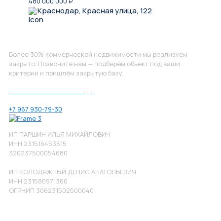
480 000 000
₽
Краснодар, Красная улица, 122
Не нашли, что искали?
Более 30% коммерческой недвижимости мы реализуем
закрыто. Позвоните нам — подберём объект под ваши
критерии и пришлём закрытую базу.
Позвоните нам по номеру:
+7 967 930-79-30
ИП ПАРШИН ИЛЬЯ МИХАЙЛОВИЧ
ИНН 231516453515
320237500054680
ИП КОЛОДЯЖНЫЙ ДЕНИС АНАТОЛЬЕВИЧ
ИНН 231580971360
ОГРНИП 306231502500040