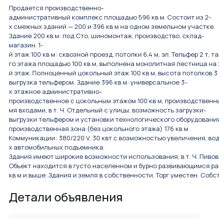
Продается производственно-
административный комплекс площадью 596 кв м. Состоит из 2-
х смежных зданий — 200 и 396 кв м на одном земельном участке.
Здание 200 кв м: под Сто, шиномонтаж, производство, склад-
магазин. 1-
й этаж 100 кв м: сквозной проезд, потолки 6,4 м, эл. Тельфер 2 т,
го этажа площадью 100 кв м, выполнена монолитная лестница на 
й этаж. Полноценный цокольный этаж 100 кв м, высота потолков 
выгрузка тельфером. Здание 396 кв м: универсальное 3-
х этажное административно-
производственное с цокольным этажом 100 кв м, производственн
мя входами, в т. Ч. Отдельный с улицы, возможность загрузки-
выгрузки тельфером и установки технологического оборудования.
производственная зона (без цокольного этажа) 176 кв м.
Коммуникации: 380/220 V, 30 квт с возможностью увеличения, вод
х автомобильных подъемника.
Здания имеют широкие возможности использования, в т. Ч. Пивова
Объект находится в густо населенном и бурно развивающимся рай
кв м и выше. Здания и земля в собственности. Торг уместен. Собс
Детали объявления