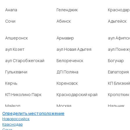
Анапа
Геленджик
Краснодар
Сочи
Абинск
Адыгейск
Апшеронск
Армавир
аул Афипс
аул Козет
аул Новая Адыгея
аул Понеж
аул Старобжегокай
Белореченск
Богучар
Гулькевичи
ДП Поляна
Евпатория
Керчь
Кореновск
КП Близкий
КП Николино Парк
Краснодарский край
Кропоткин
Майкоп
Москва
Нальчик
Определить местоположение
НСТ Ромашка-2
посёлок Агроном
посёлок Б
Новороссийск
Краснодар
Сочи