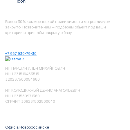
Не нашли, что искали?
Более 30% коммерческой недвижимости мы реализуем
закрыто. Позвоните нам — подберём объект под ваши
критерии и пришлём закрытую базу.
Позвоните нам по номеру:
+7 967 930-79-30
ИП ПАРШИН ИЛЬЯ МИХАЙЛОВИЧ
ИНН 231516453515
320237500054680
ИП КОЛОДЯЖНЫЙ ДЕНИС АНАТОЛЬЕВИЧ
ИНН 231580971360
ОГРНИП 306231502500040
Офис в Новороссийске