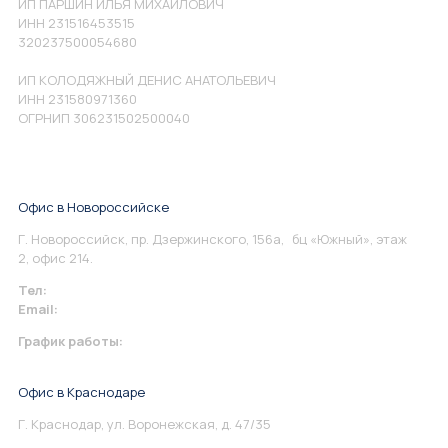
ИП ПАРШИН ИЛЬЯ МИХАЙЛОВИЧ
ИНН 231516453515
320237500054680
ИП КОЛОДЯЖНЫЙ ДЕНИС АНАТОЛЬЕВИЧ
ИНН 231580971360
ОГРНИП 306231502500040
Офис в Новороссийске
Г. Новороссийск, пр. Дзержинского, 156а, бц «Южный», этаж
2, офис 214.
Тел:
+7 967 930-79-30
Email:
info@perspektiva.vip
График работы:
Понедельник-Пятница: 9:00-18.00
Офис в Краснодаре
Г. Краснодар, ул. Воронежская, д. 47/35