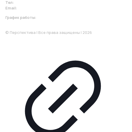
Тел:
+7 967 930-79-30
Email:
krasnodar@perspektiva.vip
График работы:
Понедельник-Пятница: 9:00-18.00
© Перспектива | Все права защищены | 2026