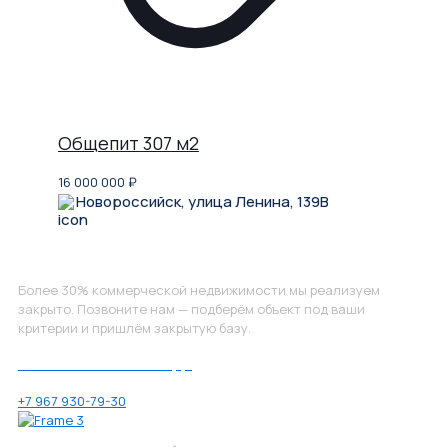
Общепит 307 м2
16 000 000
₽
Новороссийск, улица Ленина, 139В
Не нашли, что искали?
Более 30% коммерческой недвижимости мы реализуем
закрыто. Позвоните нам — подберём объект под ваши
критерии и пришлём закрытую базу.
Позвоните нам по номеру:
+7 967 930-79-30