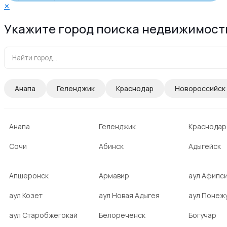
✕
Укажите город поиска недвижимост
Анапа
Геленджик
Краснодар
Новороссийск
Анапа
Геленджик
Краснодар
Сочи
Абинск
Адыгейск
Апшеронск
Армавир
аул Афипс
аул Козет
аул Новая Адыгея
аул Понеж
аул Старобжегокай
Белореченск
Богучар