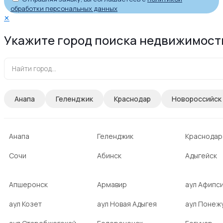
обработки персональных данных
✕
Укажите город поиска недвижимост
Анапа
Геленджик
Краснодар
Новороссийск
Анапа
Геленджик
Краснодар
Сочи
Абинск
Адыгейск
Апшеронск
Армавир
аул Афипс
аул Козет
аул Новая Адыгея
аул Понеж