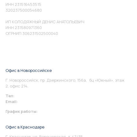
ИНН 231516453515
320237500054680
ИП КОЛОДЯЖНЫЙ ДЕНИС АНАТОЛЬЕВИЧ
ИНН 231580971360
ОГРНИП 306231502500040
Офис в Новороссийске
Г. Новороссийск, пр. Дзержинского, 156а, бц «Южный», этаж
2, офис 214.
Тел:
+7 967 930-79-30
Email:
info@perspektiva.vip
График работы:
Понедельник-Пятница: 9:00-18.00
Офис в Краснодаре
Г. Краснодар, ул. Воронежская, д. 47/35