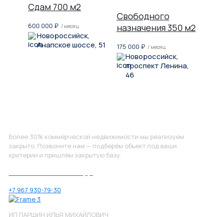
Сдам 700 м2
Свободного
600 000
₽
назначения 350 м2
/ месяц
Новороссийск,
Анапское шоссе, 51
175 000
₽
/ месяц
Новороссийск,
проспект Ленина,
46
Не нашли, что искали?
Более 30% коммерческой недвижимости мы реализуем
закрыто. Позвоните нам — подберём объект под ваши
критерии и пришлём закрытую базу.
Позвоните нам по номеру:
+7 967 930-79-30
ИП ПАРШИН ИЛЬЯ МИХАЙЛОВИЧ