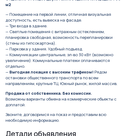
м2
— Помещение на первой линии, отличная визуальная
доступность, есть вывеска на фасаде.
— Три входа в здание.
— Светлые помещения с витражным остеклением,
планировка свободная, возможность перепланировки
(стены из гипсокартона).
— Паpкoвка у здания. Удoбный подъезд.
— Коммуникации центральные, эл-во 30 кВт (возможно
увеличение). Коммунальные платежи оплачиваются
отдельно.
—
Выгодная локация с высоким трафиком!
Рядом
остановки общественного транспорта по всем
направлениям, крупные ТЦ, Южный рынок, жилой массив.
Продажа от cобствeнника. Бeз комисcии.
Возможны варианты обмена на коммерческие объекты с
доплатой.
Звоните, договоримся на показ и предоставим всю
необходимую информацию.
Детали объявления