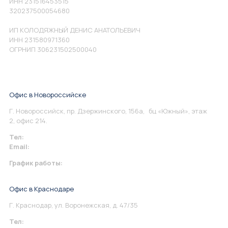
ИНН 231516453515
320237500054680
ИП КОЛОДЯЖНЫЙ ДЕНИС АНАТОЛЬЕВИЧ
ИНН 231580971360
ОГРНИП 306231502500040
Офис в Новороссийске
Г. Новороссийск, пр. Дзержинского, 156а, бц «Южный», этаж
2, офис 214.
Тел:
+7 967 930-79-30
Email:
info@perspektiva.vip
График работы:
Понедельник-Пятница: 9:00-18.00
Офис в Краснодаре
Г. Краснодар, ул. Воронежская, д. 47/35
Тел:
+7 967 930-79-30