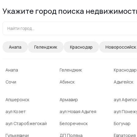
Укажите город поиска недвижимост
Анапа
Геленджик
Краснодар
Новороссийск
Анапа
Геленджик
Краснодар
Сочи
Абинск
Адыгейск
Апшеронск
Армавир
аул Афипс
аул Козет
аул Новая Адыгея
аул Понеж
аул Старобжегокай
Белореченск
Богучар
Гулькевичи
ДП Поляна
Евпатория