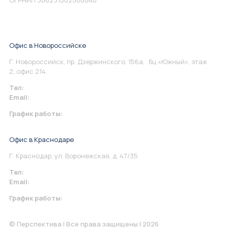
Офис в Новороссийске
Г. Новороссийск, пр. Дзержинского, 156а, бц «Южный», этаж
2, офис 214.
Тел:
+7 967 930-79-30
Email:
info@perspektiva.vip
График работы:
Понедельник-Пятница: 9:00-18.00
Офис в Краснодаре
Г. Краснодар, ул. Воронежская, д. 47/35
Тел:
+7 967 930-79-30
Email:
krasnodar@perspektiva.vip
График работы:
Понедельник-Пятница: 9:00-18.00
© Перспектива | Все права защищены | 2026