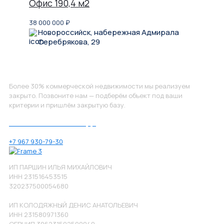
Офис 190,4 м2
38 000 000
₽
Новороссийск, набережная Адмирала
Серебрякова, 29
Не нашли, что искали?
Более 30% коммерческой недвижимости мы реализуем
закрыто. Позвоните нам — подберём объект под ваши
критерии и пришлём закрытую базу.
Позвоните нам по номеру:
+7 967 930-79-30
ИП ПАРШИН ИЛЬЯ МИХАЙЛОВИЧ
ИНН 231516453515
320237500054680
ИП КОЛОДЯЖНЫЙ ДЕНИС АНАТОЛЬЕВИЧ
ИНН 231580971360
ОГРНИП 306231502500040