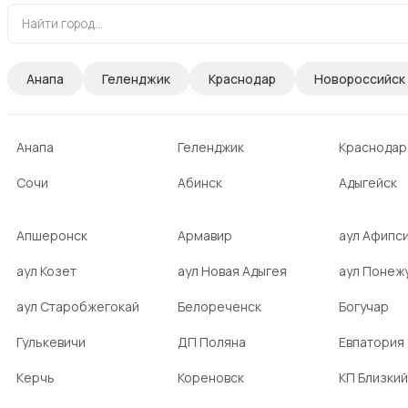
Анапа
Геленджик
Краснодар
Новороссийск
Анапа
Геленджик
Краснодар
Сочи
Абинск
Адыгейск
Апшеронск
Армавир
аул Афипс
аул Козет
аул Новая Адыгея
аул Понеж
аул Старобжегокай
Белореченск
Богучар
Гулькевичи
ДП Поляна
Евпатория
Керчь
Кореновск
КП Близкий